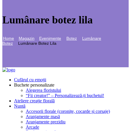
Lumânare botez lila
Home
Magazin
Evenimente
Botez
Lumânare
Botez
Lumânare Botez Lila
Cufărul cu emoții
Buchete personalizate
Alegerea floristului
“Fii creator!” – Personalizează-ți buchetul!
Ateliere creație florală
Nuntă
Accesorii florale (coronițe, cocarde și corsaje)
Aranjamente masă
Aranjamente prezidiu
Arcade