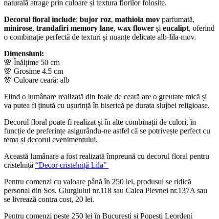
naturală atrage prin culoare și textura florilor folosite.
Decorul floral include
:
bujor roz
,
mathiola mov
parfumată,
minirose
,
trandafiri memory lane
,
wax flower
și
eucalipt
, oferind
o combinație perfectă de texturi și nuanțe delicate alb-lila-mov.
Dimensiuni:
🌸 Înălțime 50 cm
🌸 Grosime 4.5 cm
🌸 Culoare ceară: alb
Fiind o lumânare realizată din foaie de ceară are o greutate mică și
va putea fi ținută cu ușurință în biserică pe durata slujbei religioase.
Decorul floral poate fi realizat și în alte combinații de culori, în
funcție de preferințe asigurându-ne astfel că se potrivește perfect cu
tema și decorul evenimentului.
Această lumânare a fost realizată împreună cu decorul floral pentru
cristelniță
“Decor cristelniță Lila”
Pentru comenzi cu valoare până în 250 lei, produsul se ridică
personal din Sos. Giurgiului nr.118 sau Calea Plevnei nr.137A sau
se livrează contra cost, 20 lei.
Pentru comenzi peste 250 lei în București și Popești Leordeni