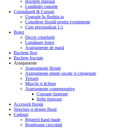
Buchete mireasă
Lumânări cununie
Consultanță & Cursuri
Upgrade în florăria ta
Consiliere florală pentru evenimente
Curs personalizat 1:1
Botez
Decor cristelniță
Lumânare botez
Aranjamente de masă
Buchete flori
Buchete fructate
Aranjamente
Aranjamente florale
Aranjamente plante uscate și criogenate
Terrarii
Mușchi și licheni
Aranjamente comemorative
Coroane funerare
Jerbe funerare
Accesorii florale
Structuri și design floral
Cadouri
Bijuterii hand made
Bomboane ciocolată