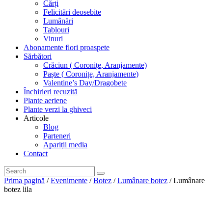
Cărți
Felicitări deosebite
Lumânări
Tablouri
Vinuri
Abonamente flori proaspete
Sărbători
Crăciun ( Coronițe, Aranjamente)
Paște ( Coronițe, Aranjamente)
Valentine’s Day/Dragobete
Închirieri recuzită
Plante aeriene
Plante verzi la ghiveci
Articole
Blog
Parteneri
Apariții media
Contact
Prima pagină
/
Evenimente
/
Botez
/
Lumânare botez
/ Lumânare
botez lila