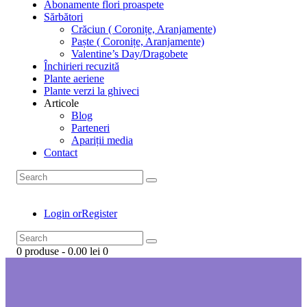
Abonamente flori proaspete
Sărbători
Crăciun ( Coronițe, Aranjamente)
Paște ( Coronițe, Aranjamente)
Valentine’s Day/Dragobete
Închirieri recuzită
Plante aeriene
Plante verzi la ghiveci
Articole
Blog
Parteneri
Apariții media
Contact
Login or
Register
0 produse
-
0.00 lei
0