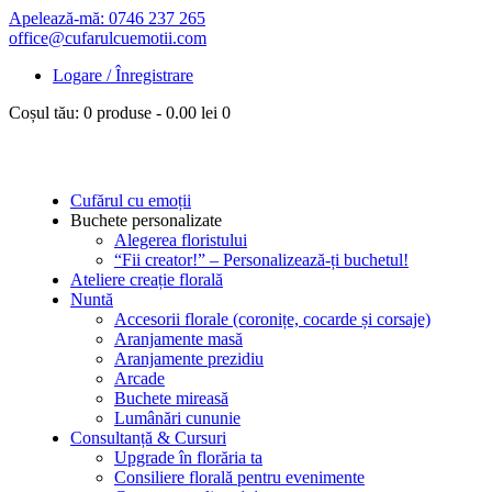
Apelează-mă: 0746 237 265
office@cufarulcuemotii.com
Logare / Înregistrare
Coșul tău:
0 produse
-
0.00 lei
0
Cufărul cu emoții
Buchete personalizate
Alegerea floristului
“Fii creator!” – Personalizează-ți buchetul!
Ateliere creație florală
Nuntă
Accesorii florale (coronițe, cocarde și corsaje)
Aranjamente masă
Aranjamente prezidiu
Arcade
Buchete mireasă
Lumânări cununie
Consultanță & Cursuri
Upgrade în florăria ta
Consiliere florală pentru evenimente