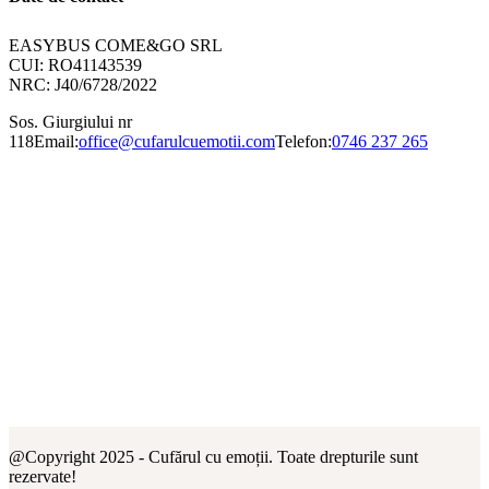
EASYBUS COME&GO SRL
CUI: RO41143539
NRC: J40/6728/2022
Sos. Giurgiului nr
118
Email:
office@cufarulcuemotii.com
Telefon:
0746 237 265
@Copyright 2025 - Cufărul cu emoții. Toate drepturile sunt
rezervate!