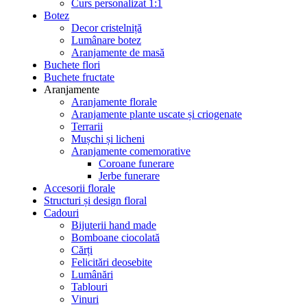
Curs personalizat 1:1
Botez
Decor cristelniță
Lumânare botez
Aranjamente de masă
Buchete flori
Buchete fructate
Aranjamente
Aranjamente florale
Aranjamente plante uscate și criogenate
Terrarii
Mușchi și licheni
Aranjamente comemorative
Coroane funerare
Jerbe funerare
Accesorii florale
Structuri și design floral
Cadouri
Bijuterii hand made
Bomboane ciocolată
Cărți
Felicitări deosebite
Lumânări
Tablouri
Vinuri