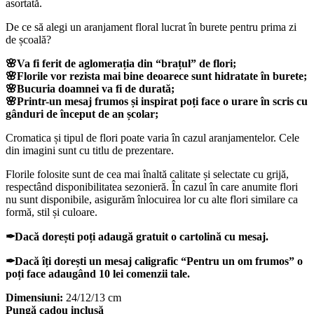
asortată.
De ce să alegi un aranjament floral lucrat în burete pentru prima zi
de școală?
🌸Va fi ferit de aglomerația din “brațul” de flori;
🌸Florile vor rezista mai bine deoarece sunt hidratate în burete;
🌸Bucuria doamnei va fi de durată;
🌸Printr-un mesaj frumos și inspirat poți face o urare în scris cu
gânduri de început de an școlar;
Cromatica și tipul de flori poate varia în cazul aranjamentelor. Cele
din imagini sunt cu titlu de prezentare.
Florile folosite sunt de cea mai înaltă calitate și selectate cu grijă,
respectând disponibilitatea sezonieră. În cazul în care anumite flori
nu sunt disponibile, asigurăm înlocuirea lor cu alte flori similare ca
formă, stil și culoare.
✒Dacă dorești poți adaugă gratuit o cartolină cu mesaj.
✒Dacă îți dorești un mesaj caligrafic “Pentru un om frumos” o
poți face adaugând 10 lei comenzii tale.
Dimensiuni:
24/12/13 cm
Pungă cadou inclusă