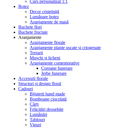
Curs personalizat 1:1
Botez
Decor cristelniță
Lumânare botez
Aranjamente de masă
Buchete flori
Buchete fructate
Aranjamente
Aranjamente florale
Aranjamente plante uscate și criogenate
Terrarii
Mușchi și licheni
Aranjamente comemorative
Coroane funerare
Jerbe funerare
Accesorii florale
Structuri și design floral
Cadouri
Bijuterii hand made
Bomboane ciocolată
Cărți
Felicitări deosebite
Lumânări
Tablouri
Vinuri