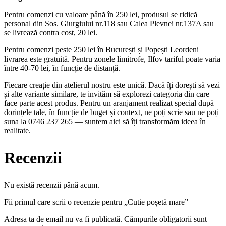
Pentru comenzi cu valoare până în 250 lei, produsul se ridică
personal din Sos. Giurgiului nr.118 sau Calea Plevnei nr.137A sau
se livrează contra cost, 20 lei.
Pentru comenzi peste 250 lei în București și Popești Leordeni
livrarea este gratuită. Pentru zonele limitrofe, Ilfov tariful poate varia
între 40-70 lei, în funcție de distanță.
Fiecare creație din atelierul nostru este unică. Dacă îți dorești să vezi
și alte variante similare, te invităm să explorezi categoria din care
face parte acest produs. Pentru un aranjament realizat special după
dorințele tale, în funcție de buget și context, ne poți scrie sau ne poți
suna la 0746 237 265 — suntem aici să îți transformăm ideea în
realitate.
Recenzii
Nu există recenzii până acum.
Fii primul care scrii o recenzie pentru „Cutie poșetă mare”
Adresa ta de email nu va fi publicată.
Câmpurile obligatorii sunt