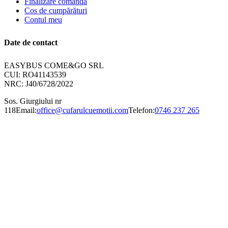
Finalizare comandă
Cos de cumpărături
Contul meu
Date de contact
EASYBUS COME&GO SRL
CUI: RO41143539
NRC: J40/6728/2022
Sos. Giurgiului nr
118
Email:
office@cufarulcuemotii.com
Telefon:
0746 237 265