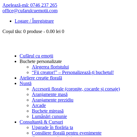
Apelează-mă: 0746 237 265
office@cufarulcuemotii.com
Logare / Înregistrare
Coșul tău:
0 produse
-
0.00 lei
0
Cufărul cu emoții
Buchete personalizate
Alegerea floristului
“Fii creator!” – Personalizează-ți buchetul!
Ateliere creație florală
Nuntă
Accesorii florale (coronițe, cocarde și corsaje)
Aranjamente masă
Aranjamente prezidiu
Arcade
Buchete mireasă
Lumânări cununie
Consultanță & Cursuri
Upgrade în florăria ta
Consiliere florală pentru evenimente