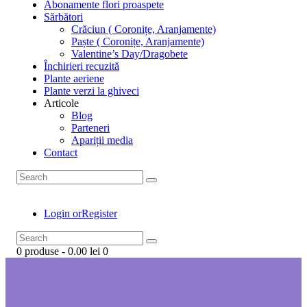
Abonamente flori proaspete
Sărbători
Crăciun ( Coronițe, Aranjamente)
Paște ( Coronițe, Aranjamente)
Valentine’s Day/Dragobete
Închirieri recuzită
Plante aeriene
Plante verzi la ghiveci
Articole
Blog
Parteneri
Apariții media
Contact
Login or
Register
0 produse
-
0.00 lei
0