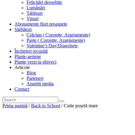
Felicitări deosebite
Lumânări
Tablouri
Vinuri
Abonamente flori proaspete
Sărbători
Crăciun ( Coronițe, Aranjamente)
Paște ( Coronițe, Aranjamente)
Valentine’s Day/Dragobete
Închirieri recuzită
Plante aeriene
Plante verzi la ghiveci
Articole
Blog
Parteneri
Apariții media
Contact
Prima pagină
/
Back to School
/ Cutie poșetă mare