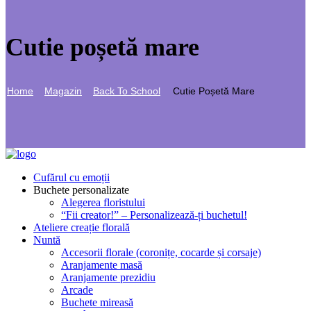
Cutie poșetă mare
Home
Magazin
Back To School
Cutie Poșetă Mare
Cufărul cu emoții
Buchete personalizate
Alegerea floristului
“Fii creator!” – Personalizează-ți buchetul!
Ateliere creație florală
Nuntă
Accesorii florale (coronițe, cocarde și corsaje)
Aranjamente masă
Aranjamente prezidiu
Arcade
Buchete mireasă