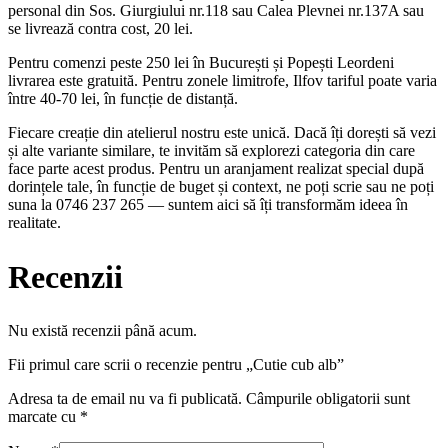
personal din Sos. Giurgiului nr.118 sau Calea Plevnei nr.137A sau
se livrează contra cost, 20 lei.
Pentru comenzi peste 250 lei în București și Popești Leordeni
livrarea este gratuită. Pentru zonele limitrofe, Ilfov tariful poate varia
între 40-70 lei, în funcție de distanță.
Fiecare creație din atelierul nostru este unică. Dacă îți dorești să vezi
și alte variante similare, te invităm să explorezi categoria din care
face parte acest produs. Pentru un aranjament realizat special după
dorințele tale, în funcție de buget și context, ne poți scrie sau ne poți
suna la 0746 237 265 — suntem aici să îți transformăm ideea în
realitate.
Recenzii
Nu există recenzii până acum.
Fii primul care scrii o recenzie pentru „Cutie cub alb”
Adresa ta de email nu va fi publicată.
Câmpurile obligatorii sunt
marcate cu
*