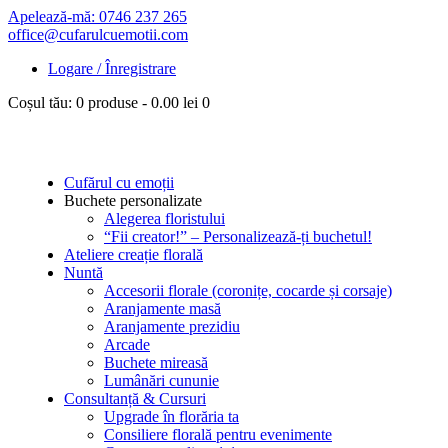
Apelează-mă: 0746 237 265
office@cufarulcuemotii.com
Logare / Înregistrare
Coșul tău:
0 produse
-
0.00 lei
0
Cufărul cu emoții
Buchete personalizate
Alegerea floristului
“Fii creator!” – Personalizează-ți buchetul!
Ateliere creație florală
Nuntă
Accesorii florale (coronițe, cocarde și corsaje)
Aranjamente masă
Aranjamente prezidiu
Arcade
Buchete mireasă
Lumânări cununie
Consultanță & Cursuri
Upgrade în florăria ta
Consiliere florală pentru evenimente