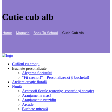
Cutie cub alb
Home
Magazin
Back To School
Cutie Cub Alb
Cufărul cu emoții
Buchete personalizate
Alegerea floristului
“Fii creator!” – Personalizează-ți buchetul!
Ateliere creație florală
Nuntă
Accesorii florale (coronițe, cocarde și corsaje)
Aranjamente masă
Aranjamente prezidiu
Arcade
Buchete mireasă