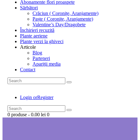
Abonamente flori proaspete
Sărbători
Crăciun ( Coronițe, Aranjamente)
Paște ( Coronițe, Aranjamente)
Valentine’s Day/Dragobete
Închirieri recuzită
Plante aeriene
Plante verzi la ghiveci
Articole
Blog
Parteneri
Apariții media
Contact
Login or
Register
0 produse
-
0.00 lei
0