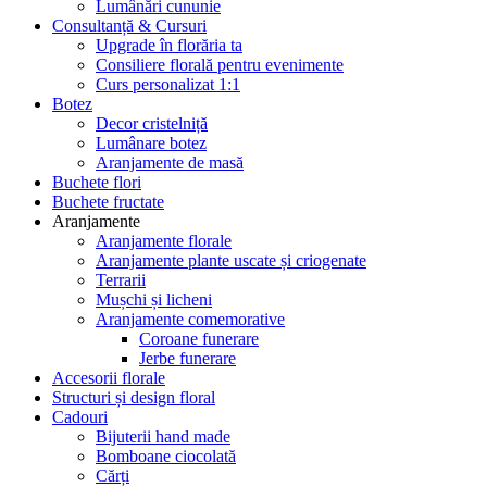
Lumânări cununie
Consultanță & Cursuri
Upgrade în florăria ta
Consiliere florală pentru evenimente
Curs personalizat 1:1
Botez
Decor cristelniță
Lumânare botez
Aranjamente de masă
Buchete flori
Buchete fructate
Aranjamente
Aranjamente florale
Aranjamente plante uscate și criogenate
Terrarii
Mușchi și licheni
Aranjamente comemorative
Coroane funerare
Jerbe funerare
Accesorii florale
Structuri și design floral
Cadouri
Bijuterii hand made
Bomboane ciocolată
Cărți