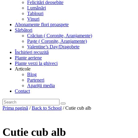
Felicitări deosebite
Lumânări
Tablouri
Vinuri
Abonamente flori proaspete
Sărbători
Crăciun ( Coronițe, Aranjamente)
Paște ( Coronițe, Aranjamente)
Valentine’s Day/Dragobete
Închirieri recuzită
Plante aeriene
Plante verzi la ghiveci
Articole
Blog
Parteneri
Apariții media
Contact
Prima pagină
/
Back to School
/ Cutie cub alb
Cutie cub alb