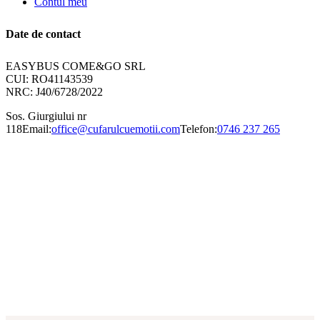
Contul meu
Date de contact
EASYBUS COME&GO SRL
CUI: RO41143539
NRC: J40/6728/2022
Sos. Giurgiului nr
118
Email:
office@cufarulcuemotii.com
Telefon:
0746 237 265