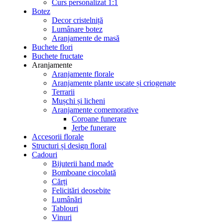
Curs personalizat 1:1
Botez
Decor cristelniță
Lumânare botez
Aranjamente de masă
Buchete flori
Buchete fructate
Aranjamente
Aranjamente florale
Aranjamente plante uscate și criogenate
Terrarii
Mușchi și licheni
Aranjamente comemorative
Coroane funerare
Jerbe funerare
Accesorii florale
Structuri și design floral
Cadouri
Bijuterii hand made
Bomboane ciocolată
Cărți
Felicitări deosebite
Lumânări
Tablouri
Vinuri