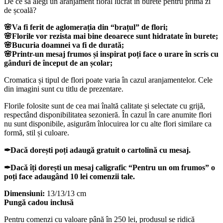
De ce să alegi un aranjament floral lucrat în burete pentru prima zi
de școală?
🌸Va fi ferit de aglomerația din “brațul” de flori;
🌸Florile vor rezista mai bine deoarece sunt hidratate în burete;
🌸Bucuria doamnei va fi de durată;
🌸Printr-un mesaj frumos și inspirat poți face o urare în scris cu
gânduri de început de an școlar;
Cromatica și tipul de flori poate varia în cazul aranjamentelor. Cele
din imagini sunt cu titlu de prezentare.
Florile folosite sunt de cea mai înaltă calitate și selectate cu grijă,
respectând disponibilitatea sezonieră. În cazul în care anumite flori
nu sunt disponibile, asigurăm înlocuirea lor cu alte flori similare ca
formă, stil și culoare.
✒Dacă dorești poți adaugă gratuit o cartolină cu mesaj.
✒Dacă îți dorești un mesaj caligrafic “Pentru un om frumos” o
poți face adaugând 10 lei comenzii tale.
Dimensiuni:
13/13/13 cm
Pungă cadou inclusă
Pentru comenzi cu valoare până în 250 lei, produsul se ridică