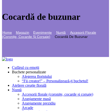
Cocardă de buzunar
Home
Magazin
Evenimente
Nuntă
Accesorii Florale
(coronițe, Cocarde Și Corsaje)
Cocardă De Buzunar
Cufărul cu emoții
Buchete personalizate
Alegerea floristului
“Fii creator!” – Personalizează-ți buchetul!
Ateliere creație florală
Nuntă
Accesorii florale (coronițe, cocarde și corsaje)
Aranjamente masă
Aranjamente prezidiu
Arcade