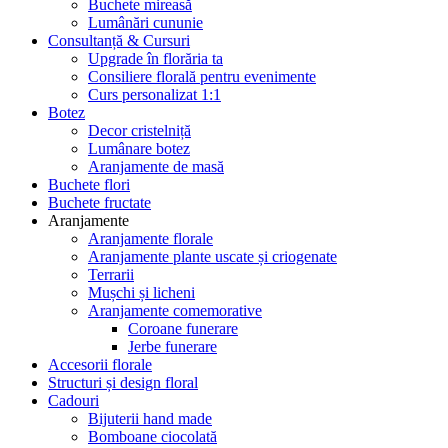
Buchete mireasă
Lumânări cununie
Consultanță & Cursuri
Upgrade în florăria ta
Consiliere florală pentru evenimente
Curs personalizat 1:1
Botez
Decor cristelniță
Lumânare botez
Aranjamente de masă
Buchete flori
Buchete fructate
Aranjamente
Aranjamente florale
Aranjamente plante uscate și criogenate
Terrarii
Mușchi și licheni
Aranjamente comemorative
Coroane funerare
Jerbe funerare
Accesorii florale
Structuri și design floral
Cadouri
Bijuterii hand made
Bomboane ciocolată