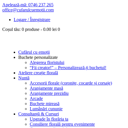
Apelează-mă: 0746 237 265
office@cufarulcuemotii.com
Logare / Înregistrare
Coșul tău:
0 produse
-
0.00 lei
0
Cufărul cu emoții
Buchete personalizate
Alegerea floristului
“Fii creator!” – Personalizează-ți buchetul!
Ateliere creație florală
Nuntă
Accesorii florale (coronițe, cocarde și corsaje)
Aranjamente masă
Aranjamente prezidiu
Arcade
Buchete mireasă
Lumânări cununie
Consultanță & Cursuri
Upgrade în florăria ta
Consiliere florală pentru evenimente