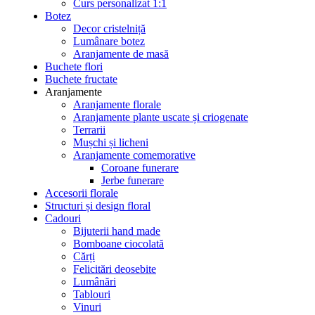
Curs personalizat 1:1
Botez
Decor cristelniță
Lumânare botez
Aranjamente de masă
Buchete flori
Buchete fructate
Aranjamente
Aranjamente florale
Aranjamente plante uscate și criogenate
Terrarii
Mușchi și licheni
Aranjamente comemorative
Coroane funerare
Jerbe funerare
Accesorii florale
Structuri și design floral
Cadouri
Bijuterii hand made
Bomboane ciocolată
Cărți
Felicitări deosebite
Lumânări
Tablouri
Vinuri