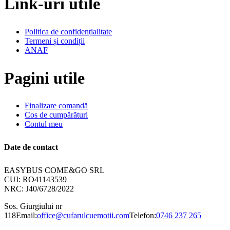
Link-uri utile
Politica de confidențialitate
Termeni și condiții
ANAF
Pagini utile
Finalizare comandă
Cos de cumpărături
Contul meu
Date de contact
EASYBUS COME&GO SRL
CUI: RO41143539
NRC: J40/6728/2022
Sos. Giurgiului nr
118
Email:
office@cufarulcuemotii.com
Telefon:
0746 237 265