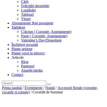
Cărți
Felicitări deosebite
Lumânări
Tablouri
Vinuri
Abonamente flori proaspete
Sărbători
Crăciun ( Coronițe, Aranjamente)
Paște ( Coronițe, Aranjamente)
Valentine’s Day/Dragobete
Închirieri recuzită
Plante aeriene
Plante verzi la ghiveci
Articole
Blog
Parteneri
Apariții media
Contact
Prima pagină
/
Evenimente
/
Nuntă
/
Accesorii florale (coronițe,
cocarde și corsaje)
/ Cocardă de buzunar