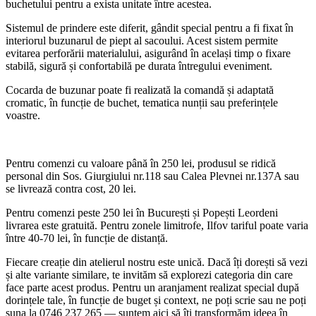
buchetului pentru a exista unitate între acestea.
Sistemul de prindere este diferit, gândit special pentru a fi fixat în
interiorul buzunarul de piept al sacoului. Acest sistem permite
evitarea perforării materialului, asigurând în același timp o fixare
stabilă, sigură și confortabilă pe durata întregului eveniment.
Cocarda de buzunar poate fi realizată la comandă și adaptată
cromatic, în funcție de buchet, tematica nunții sau preferințele
voastre.
Pentru comenzi cu valoare până în 250 lei, produsul se ridică
personal din Sos. Giurgiului nr.118 sau Calea Plevnei nr.137A sau
se livrează contra cost, 20 lei.
Pentru comenzi peste 250 lei în București și Popești Leordeni
livrarea este gratuită. Pentru zonele limitrofe, Ilfov tariful poate varia
între 40-70 lei, în funcție de distanță.
Fiecare creație din atelierul nostru este unică. Dacă îți dorești să vezi
și alte variante similare, te invităm să explorezi categoria din care
face parte acest produs. Pentru un aranjament realizat special după
dorințele tale, în funcție de buget și context, ne poți scrie sau ne poți
suna la 0746 237 265 — suntem aici să îți transformăm ideea în