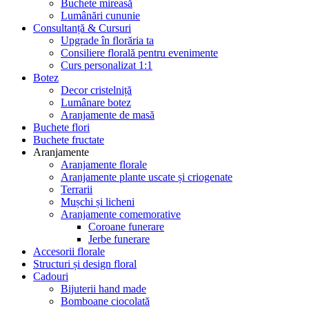
Buchete mireasă
Lumânări cununie
Consultanță & Cursuri
Upgrade în florăria ta
Consiliere florală pentru evenimente
Curs personalizat 1:1
Botez
Decor cristelniță
Lumânare botez
Aranjamente de masă
Buchete flori
Buchete fructate
Aranjamente
Aranjamente florale
Aranjamente plante uscate și criogenate
Terrarii
Mușchi și licheni
Aranjamente comemorative
Coroane funerare
Jerbe funerare
Accesorii florale
Structuri și design floral
Cadouri
Bijuterii hand made
Bomboane ciocolată