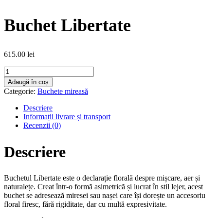
Buchet Libertate
615.00
lei
Cantitate
Buchet
Adaugă în coș
Libertate
Categorie:
Buchete mireasă
Descriere
Informații livrare și transport
Recenzii (0)
Descriere
Buchetul Libertate este o declarație florală despre mișcare, aer și
naturalețe. Creat într-o formă asimetrică și lucrat în stil lejer, acest
buchet se adresează miresei sau nașei care își dorește un accesoriu
floral firesc, fără rigiditate, dar cu multă expresivitate.