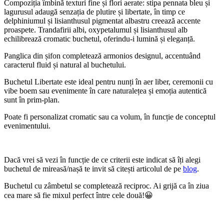
Compoziția îmbină texturi fine și flori aerate: stipa pennata bleu și
lagurusul adaugă senzația de plutire și libertate, în timp ce
delphiniumul și lisianthusul pigmentat albastru creează accente
proaspete. Trandafirii albi, oxypetalumul și lisianthusul alb
echilibrează cromatic buchetul, oferindu-i lumină și eleganță.
Panglica din șifon completează armonios designul, accentuând
caracterul fluid și natural al buchetului.
Buchetul Libertate este ideal pentru nunți în aer liber, ceremonii cu
vibe boem sau evenimente în care naturalețea și emoția autentică
sunt în prim-plan.
Poate fi personalizat cromatic sau ca volum, în funcție de conceptul
evenimentului.
Dacă vrei să vezi în funcție de ce criterii este indicat să îți alegi
buchetul de mireasă/nașă te invit să citești articolul de pe
blog
.
Buchetul cu zâmbetul se completează reciproc. Ai grijă ca în ziua
cea mare să fie mixul perfect între cele două!😀