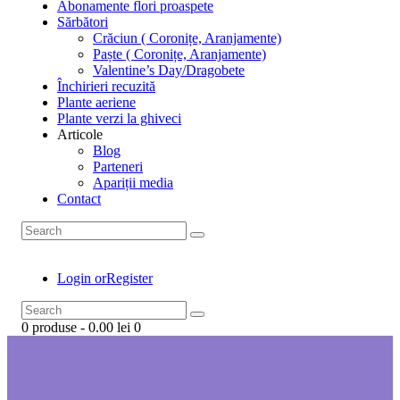
Abonamente flori proaspete
Sărbători
Crăciun ( Coronițe, Aranjamente)
Paște ( Coronițe, Aranjamente)
Valentine’s Day/Dragobete
Închirieri recuzită
Plante aeriene
Plante verzi la ghiveci
Articole
Blog
Parteneri
Apariții media
Contact
Login or
Register
0 produse
-
0.00 lei
0