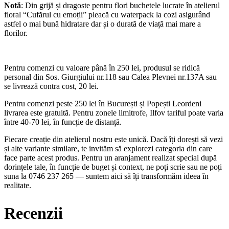
Notă
: Din grijă și dragoste pentru flori buchetele lucrate în atelierul
floral “Cufărul cu emoții” pleacă cu waterpack la cozi asigurând
astfel o mai bună hidratare dar și o durată de viață mai mare a
florilor.
Pentru comenzi cu valoare până în 250 lei, produsul se ridică
personal din Sos. Giurgiului nr.118 sau Calea Plevnei nr.137A sau
se livrează contra cost, 20 lei.
Pentru comenzi peste 250 lei în București și Popești Leordeni
livrarea este gratuită. Pentru zonele limitrofe, Ilfov tariful poate varia
între 40-70 lei, în funcție de distanță.
Fiecare creație din atelierul nostru este unică. Dacă îți dorești să vezi
și alte variante similare, te invităm să explorezi categoria din care
face parte acest produs. Pentru un aranjament realizat special după
dorințele tale, în funcție de buget și context, ne poți scrie sau ne poți
suna la 0746 237 265 — suntem aici să îți transformăm ideea în
realitate.
Recenzii