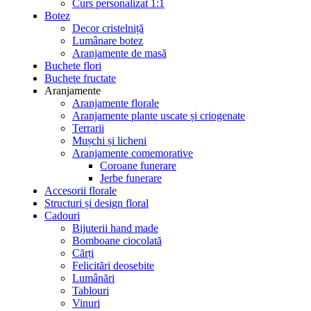
Curs personalizat 1:1
Botez
Decor cristelniță
Lumânare botez
Aranjamente de masă
Buchete flori
Buchete fructate
Aranjamente
Aranjamente florale
Aranjamente plante uscate și criogenate
Terrarii
Mușchi și licheni
Aranjamente comemorative
Coroane funerare
Jerbe funerare
Accesorii florale
Structuri și design floral
Cadouri
Bijuterii hand made
Bomboane ciocolată
Cărți
Felicitări deosebite
Lumânări
Tablouri
Vinuri