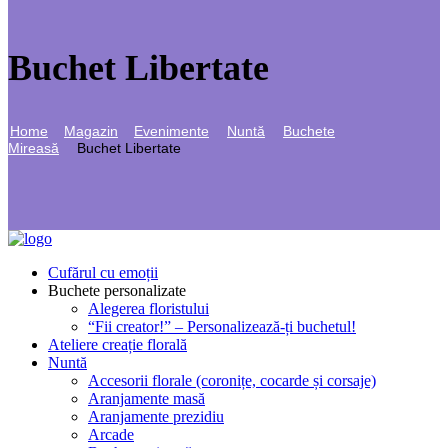
Buchet Libertate
Home
Magazin
Evenimente
Nuntă
Buchete
Mireasă
Buchet Libertate
Cufărul cu emoții
Buchete personalizate
Alegerea floristului
“Fii creator!” – Personalizează-ți buchetul!
Ateliere creație florală
Nuntă
Accesorii florale (coronițe, cocarde și corsaje)
Aranjamente masă
Aranjamente prezidiu
Arcade