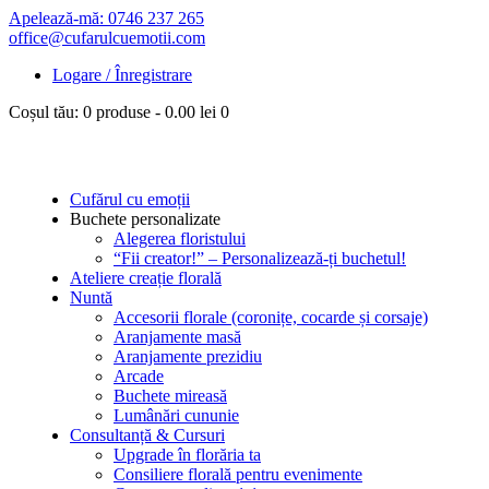
Apelează-mă: 0746 237 265
office@cufarulcuemotii.com
Logare / Înregistrare
Coșul tău:
0 produse
-
0.00 lei
0
Cufărul cu emoții
Buchete personalizate
Alegerea floristului
“Fii creator!” – Personalizează-ți buchetul!
Ateliere creație florală
Nuntă
Accesorii florale (coronițe, cocarde și corsaje)
Aranjamente masă
Aranjamente prezidiu
Arcade
Buchete mireasă
Lumânări cununie
Consultanță & Cursuri
Upgrade în florăria ta
Consiliere florală pentru evenimente