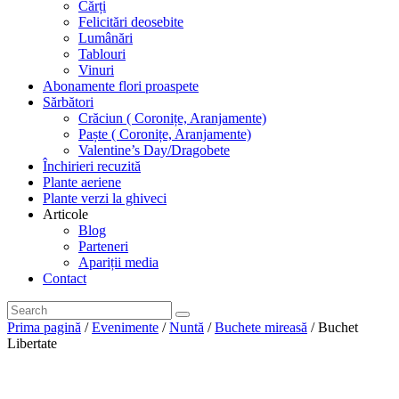
Cărți
Felicitări deosebite
Lumânări
Tablouri
Vinuri
Abonamente flori proaspete
Sărbători
Crăciun ( Coronițe, Aranjamente)
Paște ( Coronițe, Aranjamente)
Valentine’s Day/Dragobete
Închirieri recuzită
Plante aeriene
Plante verzi la ghiveci
Articole
Blog
Parteneri
Apariții media
Contact
Prima pagină
/
Evenimente
/
Nuntă
/
Buchete mireasă
/ Buchet
Libertate