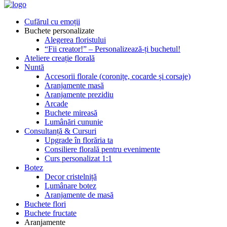
Cufărul cu emoții
Buchete personalizate
Alegerea floristului
“Fii creator!” – Personalizează-ți buchetul!
Ateliere creație florală
Nuntă
Accesorii florale (coronițe, cocarde și corsaje)
Aranjamente masă
Aranjamente prezidiu
Arcade
Buchete mireasă
Lumânări cununie
Consultanță & Cursuri
Upgrade în florăria ta
Consiliere florală pentru evenimente
Curs personalizat 1:1
Botez
Decor cristelniță
Lumânare botez
Aranjamente de masă
Buchete flori
Buchete fructate
Aranjamente