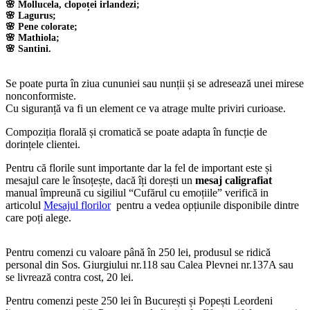
🌸 Mollucela, clopoței irlandezi;
🌸 Lagurus;
🌸 Pene colorate;
🌸 Mathiola;
🌸 Santini.
Se poate purta în ziua cununiei sau nunții și se adresează unei mirese
nonconformiste.
Cu siguranță va fi un element ce va atrage multe priviri curioase.
Compoziția florală și cromatică se poate adapta în funcție de
dorințele clientei.
Pentru că florile sunt importante dar la fel de important este și
mesajul care le însoțește, dacă îți dorești un
mesaj caligrafiat
manual împreună cu sigiliul “Cufărul cu emoțiile” verifică in
articolul
Mesajul florilor
pentru a vedea opțiunile disponibile dintre
care poți alege.
Pentru comenzi cu valoare până în 250 lei, produsul se ridică
personal din Sos. Giurgiului nr.118 sau Calea Plevnei nr.137A sau
se livrează contra cost, 20 lei.
Pentru comenzi peste 250 lei în București și Popești Leordeni