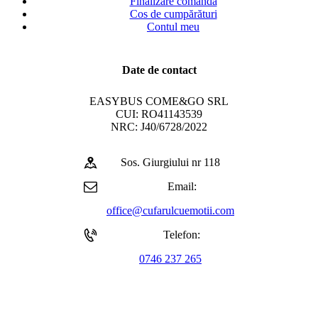
Finalizare comandă
Cos de cumpărături
Contul meu
Date de contact
EASYBUS COME&GO SRL
CUI: RO41143539
NRC: J40/6728/2022
Sos. Giurgiului nr 118
Email:
office@cufarulcuemotii.com
Telefon:
0746 237 265