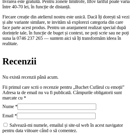
livrarea este gratuită. Pentru zonele limitrofe, Ilfov tariful poate varia
între 40-70 lei, în funcție de distanță.
Fiecare creație din atelierul nostru este unică. Dacă îți dorești să vezi
și alte variante similare, te invităm să explorezi categoria din care
face parte acest produs. Pentru un aranjament realizat special după
dorințele tale, în funcție de buget și context, ne poți scrie sau ne poți
suna la 0746 237 265 — suntem aici să îți transformăm ideea în
realitate.
Recenzii
Nu există recenzii până acum.
Fii primul care scrii o recenzie pentru „Buchet Cufărul cu emoții”
Adresa ta de email nu va fi publicată.
Câmpurile obligatorii sunt
marcate cu
*
Nume
*
Email
*
Salvează-mi numele, emailul și site-ul web în acest navigator
pentru data viitoare când o să comentez.