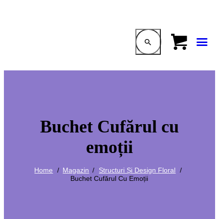
Buchet Cufărul cu
emoții
Home
Magazin
Structuri Și Design Floral
Buchet Cufărul Cu Emoții