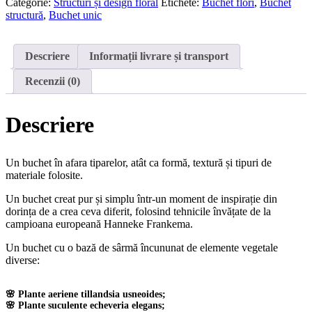
cu
Categorie:
Structuri și design floral
Etichete:
Buchet flori
,
Buchet
emoții
structură
,
Buchet unic
Descriere
Informații livrare și transport
Recenzii (0)
Descriere
Un buchet în afara tiparelor, atât ca formă, textură și tipuri de
materiale folosite.
Un buchet creat pur și simplu într-un moment de inspirație din
dorința de a crea ceva diferit, folosind tehnicile învățate de la
campioana europeană Hanneke Frankema.
Un buchet cu o bază de sârmă încununat de elemente vegetale
diverse:
🌸 Plante aeriene tillandsia usneoides;
🌸 Plante suculente echeveria elegans;