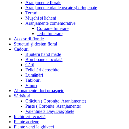
Aranjamente florale
Aranjamente plante uscate și criogenate
Terrarii
Mușchi și licheni
Aranjamente comemorative
Coroane funerare
Jerbe funerare
Accesorii florale
Structuri și design floral
Cadouri
Bijuterii hand made
Bomboane ciocolată
Cărți
Felicitări deosebite
Lumânări
Tablouri
Vinuri
Abonamente flori proaspete
Sărbători
Crăciun ( Coronițe, Aranjamente)
Paște ( Coronițe, Aranjamente)
Valentine’s Day/Dragobete
Închirieri recuzită
Plante aeriene
Plante verzi la ghiveci