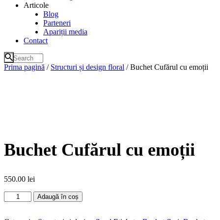
Articole
Blog
Parteneri
Apariții media
Contact
Prima pagină
/
Structuri și design floral
/ Buchet Cufărul cu emoții
Buchet Cufărul cu emoții
550.00
lei
Cantitate
Adaugă în coș
Buchet
Cufărul