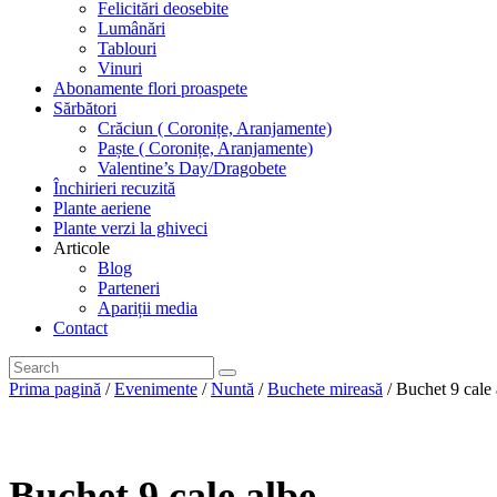
Felicitări deosebite
Lumânări
Tablouri
Vinuri
Abonamente flori proaspete
Sărbători
Crăciun ( Coronițe, Aranjamente)
Paște ( Coronițe, Aranjamente)
Valentine’s Day/Dragobete
Închirieri recuzită
Plante aeriene
Plante verzi la ghiveci
Articole
Blog
Parteneri
Apariții media
Contact
Prima pagină
/
Evenimente
/
Nuntă
/
Buchete mireasă
/ Buchet 9 cale 
Buchet 9 cale albe