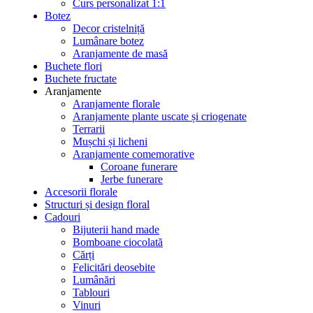
Curs personalizat 1:1
Botez
Decor cristelniță
Lumânare botez
Aranjamente de masă
Buchete flori
Buchete fructate
Aranjamente
Aranjamente florale
Aranjamente plante uscate și criogenate
Terrarii
Mușchi și licheni
Aranjamente comemorative
Coroane funerare
Jerbe funerare
Accesorii florale
Structuri și design floral
Cadouri
Bijuterii hand made
Bomboane ciocolată
Cărți
Felicitări deosebite
Lumânări
Tablouri
Vinuri