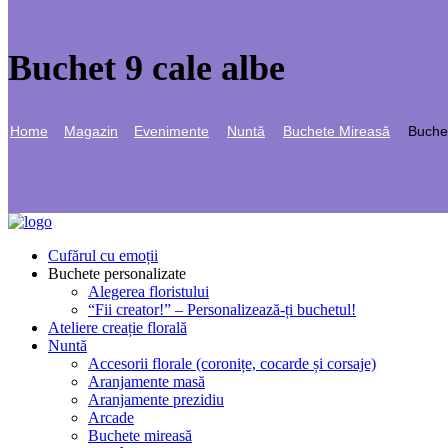
Buchet 9 cale albe
Home
Magazin
Evenimente
Nuntă
Buchete Mireasă
Buchet
Cufărul cu emoții
Buchete personalizate
Alegerea floristului
“Fii creator!” – Personalizează-ți buchetul!
Ateliere creație florală
Nuntă
Accesorii florale (coronițe, cocarde și corsaje)
Aranjamente masă
Aranjamente prezidiu
Arcade
Buchete mireasă