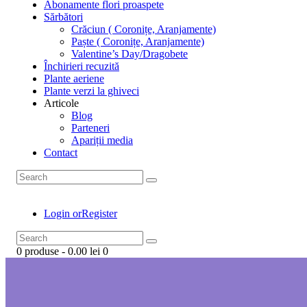
Abonamente flori proaspete
Sărbători
Crăciun ( Coronițe, Aranjamente)
Paște ( Coronițe, Aranjamente)
Valentine’s Day/Dragobete
Închirieri recuzită
Plante aeriene
Plante verzi la ghiveci
Articole
Blog
Parteneri
Apariții media
Contact
Login or
Register
0 produse
-
0.00 lei
0