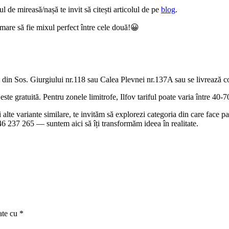
tul de mireasă/nașă te invit să citești articolul de pe
blog
.
mare să fie mixul perfect între cele două!😀
 din Sos. Giurgiului nr.118 sau Calea Plevnei nr.137A sau se livrează con
te gratuită. Pentru zonele limitrofe, Ilfov tariful poate varia între 40-70 
 și alte variante similare, te invităm să explorezi categoria din care face
0746 237 265 — suntem aici să îți transformăm ideea în realitate.
ate cu
*