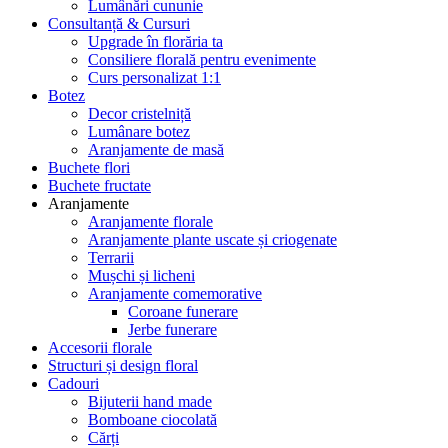
Lumânări cununie
Consultanță & Cursuri
Upgrade în florăria ta
Consiliere florală pentru evenimente
Curs personalizat 1:1
Botez
Decor cristelniță
Lumânare botez
Aranjamente de masă
Buchete flori
Buchete fructate
Aranjamente
Aranjamente florale
Aranjamente plante uscate și criogenate
Terrarii
Mușchi și licheni
Aranjamente comemorative
Coroane funerare
Jerbe funerare
Accesorii florale
Structuri și design floral
Cadouri
Bijuterii hand made
Bomboane ciocolată
Cărți