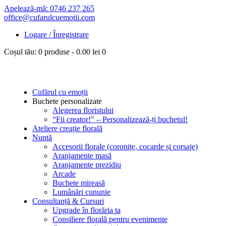
Apelează-mă: 0746 237 265
office@cufarulcuemotii.com
Logare / Înregistrare
Coșul tău:
0 produse
-
0.00 lei
0
Cufărul cu emoții
Buchete personalizate
Alegerea floristului
“Fii creator!” – Personalizează-ți buchetul!
Ateliere creație florală
Nuntă
Accesorii florale (coronițe, cocarde și corsaje)
Aranjamente masă
Aranjamente prezidiu
Arcade
Buchete mireasă
Lumânări cununie
Consultanță & Cursuri
Upgrade în florăria ta
Consiliere florală pentru evenimente