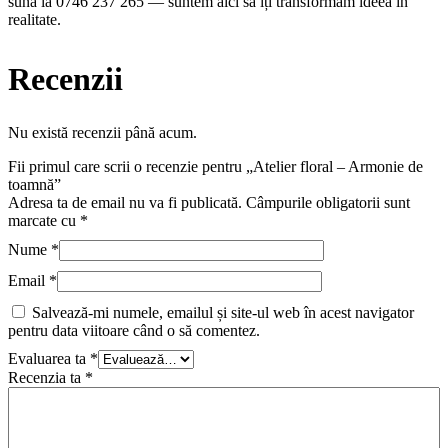
suna la 0746 237 265 — suntem aici să îți transformăm ideea în
realitate.
Recenzii
Nu există recenzii până acum.
Fii primul care scrii o recenzie pentru „Atelier floral – Armonie de
toamnă”
Adresa ta de email nu va fi publicată.
Câmpurile obligatorii sunt
marcate cu
*
Nume
*
Email
*
Salvează-mi numele, emailul și site-ul web în acest navigator
pentru data viitoare când o să comentez.
Evaluarea ta
*
Recenzia ta
*