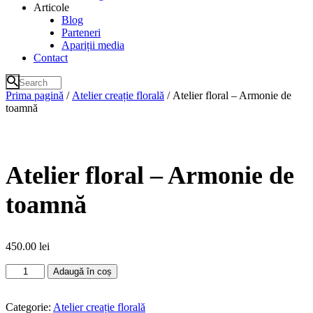
Articole
Blog
Parteneri
Apariții media
Contact
Prima pagină
/
Atelier creație florală
/ Atelier floral – Armonie de
toamnă
Atelier floral – Armonie de
toamnă
450.00
lei
Cantitate
Adaugă în coș
Atelier
floral
–
Categorie:
Atelier creație florală