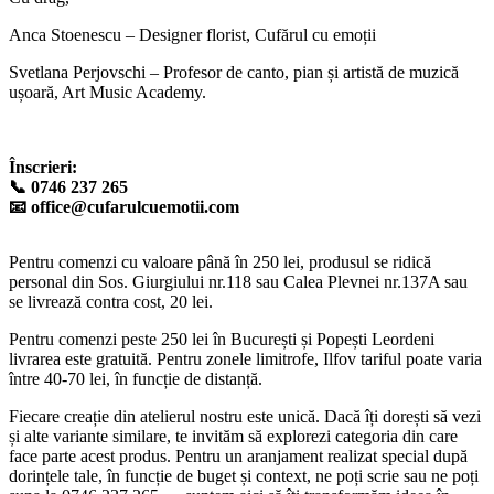
Anca Stoenescu – Designer florist, Cufărul cu emoții
Svetlana Perjovschi – Profesor de canto, pian și artistă de muzică
ușoară, Art Music Academy.
Înscrieri:
📞 0746 237 265
📧 office@cufarulcuemotii.com
Pentru comenzi cu valoare până în 250 lei, produsul se ridică
personal din Sos. Giurgiului nr.118 sau Calea Plevnei nr.137A sau
se livrează contra cost, 20 lei.
Pentru comenzi peste 250 lei în București și Popești Leordeni
livrarea este gratuită. Pentru zonele limitrofe, Ilfov tariful poate varia
între 40-70 lei, în funcție de distanță.
Fiecare creație din atelierul nostru este unică. Dacă îți dorești să vezi
și alte variante similare, te invităm să explorezi categoria din care
face parte acest produs. Pentru un aranjament realizat special după
dorințele tale, în funcție de buget și context, ne poți scrie sau ne poți