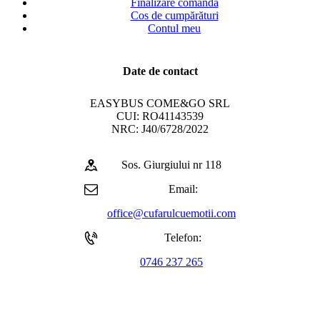
Finalizare comandă
Cos de cumpărături
Contul meu
Date de contact
EASYBUS COME&GO SRL
CUI: RO41143539
NRC: J40/6728/2022
Sos. Giurgiului nr 118
Email:
office@cufarulcuemotii.com
Telefon:
0746 237 265