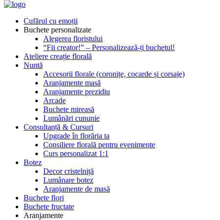
Cufărul cu emoții
Buchete personalizate
Alegerea floristului
“Fii creator!” – Personalizează-ți buchetul!
Ateliere creație florală
Nuntă
Accesorii florale (coronițe, cocarde și corsaje)
Aranjamente masă
Aranjamente prezidiu
Arcade
Buchete mireasă
Lumânări cununie
Consultanță & Cursuri
Upgrade în florăria ta
Consiliere florală pentru evenimente
Curs personalizat 1:1
Botez
Decor cristelniță
Lumânare botez
Aranjamente de masă
Buchete flori
Buchete fructate
Aranjamente