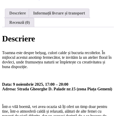
Armonie
de
toamnă
Descriere
Informații livrare și transport
Recenzii (0)
Descriere
Toamna este despre belșug, culori calde și bucuria recoltelor. În
mijlocul acestui anotimp fermecător, te invităm la un atelier floral în
dovleci, unde frumusețea naturii se împletește cu creativitatea și
buna dispoziție.
Data: 9 noiembrie 2025,
17:00 – 20:00
Adresa: Strada Gheorghe D. Palade nr.15 (zona Piața Gemeni)
Într-o vilă boemă, vei avea ocazia să îți oferi un timp doar pentru
tine, într-o atmosferă caldă și relaxată, alături de alte femei cu
povești de viață diferite, dar cu aceeași dorință de a se bucura de