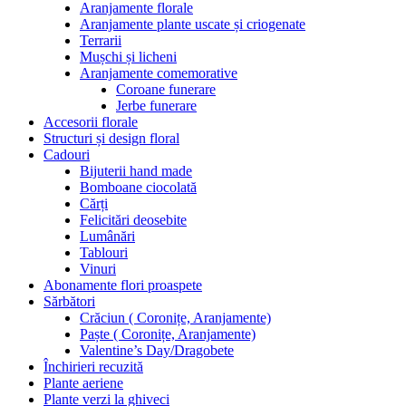
Aranjamente florale
Aranjamente plante uscate și criogenate
Terrarii
Mușchi și licheni
Aranjamente comemorative
Coroane funerare
Jerbe funerare
Accesorii florale
Structuri și design floral
Cadouri
Bijuterii hand made
Bomboane ciocolată
Cărți
Felicitări deosebite
Lumânări
Tablouri
Vinuri
Abonamente flori proaspete
Sărbători
Crăciun ( Coronițe, Aranjamente)
Paște ( Coronițe, Aranjamente)
Valentine’s Day/Dragobete
Închirieri recuzită
Plante aeriene
Plante verzi la ghiveci