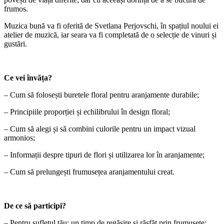
frumos.
Muzica bună va fi oferită de Svetlana Perjovschi, în spațiul noului ei
atelier de muzică, iar seara va fi completată de o selecție de vinuri și
gustări.
Ce vei învăța?
– Cum să folosești buretele floral pentru aranjamente durabile;
– Principiile proporției și echilibrului în design floral;
– Cum să alegi și să combini culorile pentru un impact vizual
armonios;
– Informații despre tipuri de flori și utilizarea lor în aranjamente;
– Cum să prelungești frumusețea aranjamentului creat.
De ce să participi?
– Pentru sufletul tău: un timp de regăsire și răsfăț prin frumusețe;