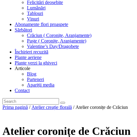
Felicitări deosebite
Lumânări
Tablouri
Vinuri
Abonamente flori proaspete
Sărbători
Crăciun ( Coronițe, Aranjamente)
Paște ( Coronițe, Aranjamente)
Valentine’s Day/Dragobete
Închirieri recuzită
Plante aeriene
Plante verzi la ghiveci
Articole
Blog
Parteneri
Apariții media
Contact
Prima pagină
/
Atelier creație florală
/ Atelier coronițe de Crăciun
Atelier coronițe de Crăciun