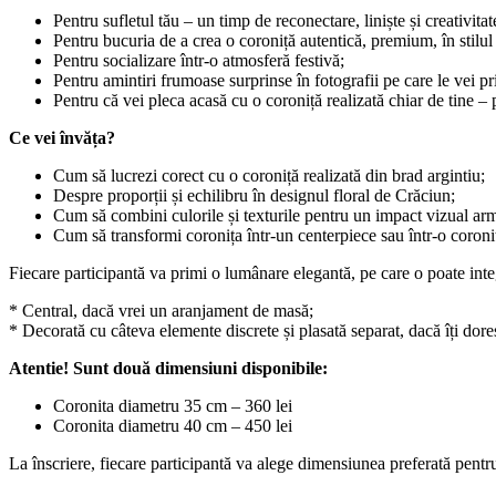
Pentru sufletul tău – un timp de reconectare, liniște și creativitat
Pentru bucuria de a crea o coroniță autentică, premium, în stilul
Pentru socializare într-o atmosferă festivă;
Pentru amintiri frumoase surprinse în fotografii pe care le vei 
Pentru că vei pleca acasă cu o coroniță realizată chiar de tine –
Ce vei învăța?
Cum să lucrezi corect cu o coroniță realizată din brad argintiu;
Despre proporții și echilibru în designul floral de Crăciun;
Cum să combini culorile și texturile pentru un impact vizual ar
Cum să transformi coronița într-un centerpiece sau într-o coroniț
Fiecare participantă va primi o lumânare elegantă, pe care o poate int
* Central, dacă vrei un aranjament de masă;
* Decorată cu câteva elemente discrete și plasată separat, dacă îți doreș
Atentie! Sunt două dimensiuni disponibile:
Coronita diametru 35 cm – 360 lei
Coronita diametru 40 cm – 450 lei
La înscriere, fiecare participantă va alege dimensiunea preferată pentru