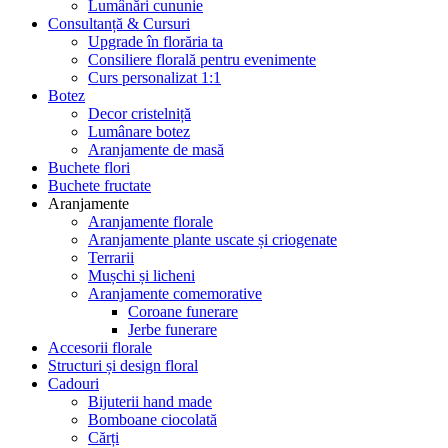
Lumânări cununie
Consultanță & Cursuri
Upgrade în florăria ta
Consiliere florală pentru evenimente
Curs personalizat 1:1
Botez
Decor cristelniță
Lumânare botez
Aranjamente de masă
Buchete flori
Buchete fructate
Aranjamente
Aranjamente florale
Aranjamente plante uscate și criogenate
Terrarii
Mușchi și licheni
Aranjamente comemorative
Coroane funerare
Jerbe funerare
Accesorii florale
Structuri și design floral
Cadouri
Bijuterii hand made
Bomboane ciocolată
Cărți