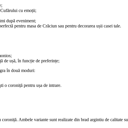
e;
 Cufărului cu emoții;
primi după eveniment;
 perfectă pentru masa de Crăciun sau pentru decorarea ușii casei tale.
monios;
ă de ușă, în funcție de preferințe;
egra în două moduri:
ti o coroniță pentru ușa de intrare.
 coroniță. Ambele variante sunt realizate din brad argintiu de calitate s