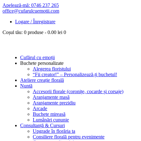
Apelează-mă: 0746 237 265
office@cufarulcuemotii.com
Logare / Înregistrare
Coșul tău:
0 produse
-
0.00 lei
0
Cufărul cu emoții
Buchete personalizate
Alegerea floristului
“Fii creator!” – Personalizează-ți buchetul!
Ateliere creație florală
Nuntă
Accesorii florale (coronițe, cocarde și corsaje)
Aranjamente masă
Aranjamente prezidiu
Arcade
Buchete mireasă
Lumânări cununie
Consultanță & Cursuri
Upgrade în florăria ta
Consiliere florală pentru evenimente