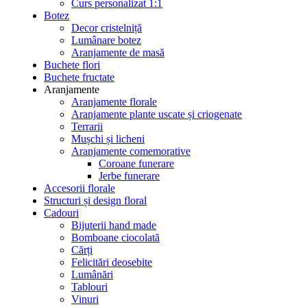
Curs personalizat 1:1
Botez
Decor cristelniță
Lumânare botez
Aranjamente de masă
Buchete flori
Buchete fructate
Aranjamente
Aranjamente florale
Aranjamente plante uscate și criogenate
Terrarii
Mușchi și licheni
Aranjamente comemorative
Coroane funerare
Jerbe funerare
Accesorii florale
Structuri și design floral
Cadouri
Bijuterii hand made
Bomboane ciocolată
Cărți
Felicitări deosebite
Lumânări
Tablouri
Vinuri