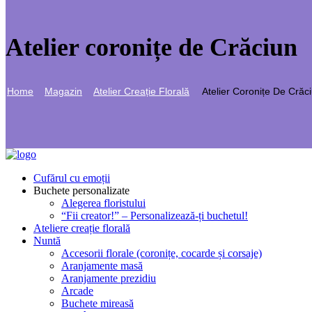
Atelier coronițe de Crăciun
Home
Magazin
Atelier Creație Florală
Atelier Coronițe De Crăc
Cufărul cu emoții
Buchete personalizate
Alegerea floristului
“Fii creator!” – Personalizează-ți buchetul!
Ateliere creație florală
Nuntă
Accesorii florale (coronițe, cocarde și corsaje)
Aranjamente masă
Aranjamente prezidiu
Arcade
Buchete mireasă