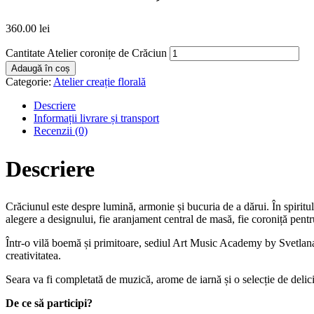
360.00
lei
Cantitate Atelier coronițe de Crăciun
Adaugă în coș
Categorie:
Atelier creație florală
Descriere
Informații livrare și transport
Recenzii (0)
Descriere
Crăciunul este despre lumină, armonie și bucuria de a dărui. În spiritul 
alegere a designului, fie aranjament central de masă, fie coroniță pentr
Într-o vilă boemă și primitoare, sediul Art Music Academy by Svetlana, v
creativitatea.
Seara va fi completată de muzică, arome de iarnă și o selecție de delici
De ce să participi?