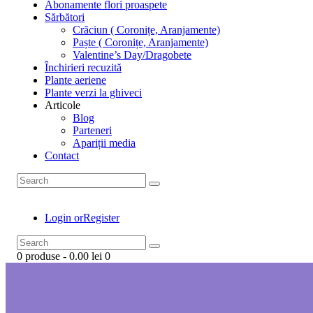
Abonamente flori proaspete
Sărbători
Crăciun ( Coronițe, Aranjamente)
Paște ( Coronițe, Aranjamente)
Valentine’s Day/Dragobete
Închirieri recuzită
Plante aeriene
Plante verzi la ghiveci
Articole
Blog
Parteneri
Apariții media
Contact
Login or
Register
0 produse
-
0.00 lei
0