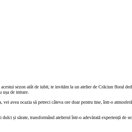
acestui sezon atât de iubit, te invităm la un atelier de Crăciun floral ded
u ușa de intrare.
ei avea ocazia să petreci câteva ore doar pentru tine, într-o atmosferă f
i dulci și sărate, transformând atelierul într-o adevărată experiență de s