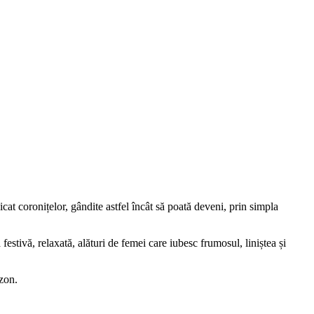
icat coronițelor, gândite astfel încât să poată deveni, prin simpla
estivă, relaxată, alături de femei care iubesc frumosul, liniștea și
ezon.