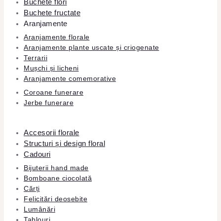
Buchete flori
Buchete fructate
Aranjamente
Aranjamente florale
Aranjamente plante uscate și criogenate
Terrarii
Mușchi și licheni
Aranjamente comemorative
Coroane funerare
Jerbe funerare
Accesorii florale
Structuri și design floral
Cadouri
Bijuterii hand made
Bomboane ciocolată
Cărți
Felicitări deosebite
Lumânări
Tablouri