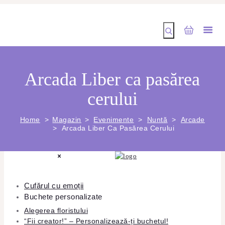
Arcada Liber ca pasărea
cerului
Home
Magazin
Evenimente
Nuntă
Arcade
Arcada Liber Ca Pasărea Cerului
Cufărul cu emoții
Buchete personalizate
Alegerea floristului
“Fii creator!” – Personalizează-ți buchetul!