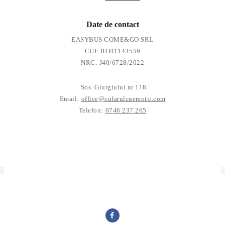
Date de contact
EASYBUS COME&GO SRL
CUI: RO41143539
NRC: J40/6728/2022
Sos. Giurgiului nr 118
Email:
office@cufarulcuemotii.com
Telefon:
0746 237 265