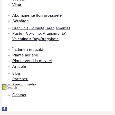
Vinuri
Abonamente flori proaspete
Sărbători
Crăciun ( Coronițe, Aranjamente)
Paște ( Coronițe, Aranjamente)
Valentine’s Day/Dragobete
Închirieri recuzită
Plante aeriene
Plante verzi la ghiveci
Articole
Blog
Parteneri
Apariții media
Contact