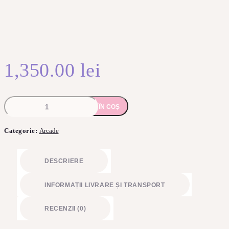
1,350.00
lei
Cantitate
ADAUGĂ ÎN COȘ
Arcada
Liber
ca
Categorie:
Arcade
pasărea
cerului
DESCRIERE
INFORMAȚII LIVRARE ȘI TRANSPORT
RECENZII (0)