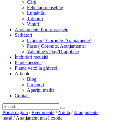
Cărți
Felicitări deosebite
Lumânări
Tablouri
Vinuri
Abonamente flori proaspete
Sărbători
Crăciun ( Coronițe, Aranjamente)
Paște ( Coronițe, Aranjamente)
Valentine’s Day/Dragobete
Închirieri recuzită
Plante aeriene
Plante verzi la ghiveci
Articole
Blog
Parteneri
Apariții media
Contact
Prima pagină
/
Evenimente
/
Nuntă
/
Aranjamente
masă
/ Aranjament masă exotic