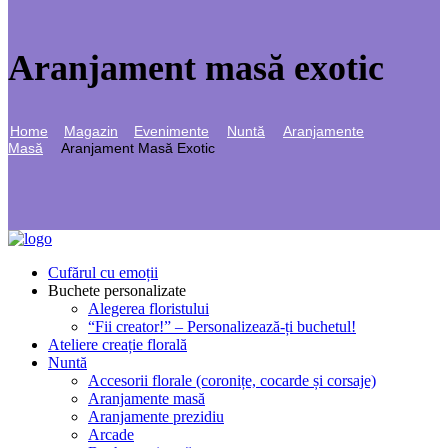
Aranjament masă exotic
Home
Magazin
Evenimente
Nuntă
Aranjamente
Masă
Aranjament Masă Exotic
Cufărul cu emoții
Buchete personalizate
Alegerea floristului
“Fii creator!” – Personalizează-ți buchetul!
Ateliere creație florală
Nuntă
Accesorii florale (coronițe, cocarde și corsaje)
Aranjamente masă
Aranjamente prezidiu
Arcade