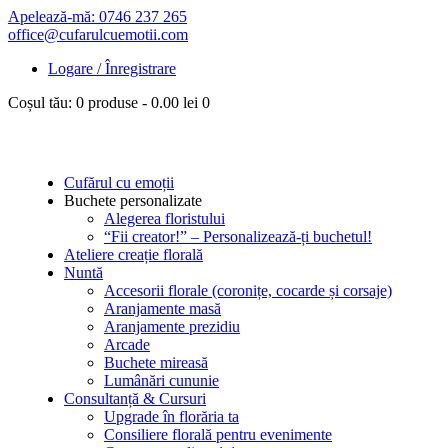
Apelează-mă: 0746 237 265
office@cufarulcuemotii.com
Logare / Înregistrare
Coșul tău:
0 produse
-
0.00 lei
0
Cufărul cu emoții
Buchete personalizate
Alegerea floristului
“Fii creator!” – Personalizează-ți buchetul!
Ateliere creație florală
Nuntă
Accesorii florale (coronițe, cocarde și corsaje)
Aranjamente masă
Aranjamente prezidiu
Arcade
Buchete mireasă
Lumânări cununie
Consultanță & Cursuri
Upgrade în florăria ta
Consiliere florală pentru evenimente