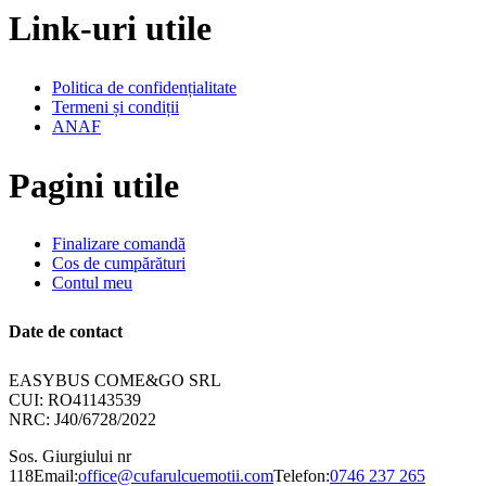
Link-uri utile
Politica de confidențialitate
Termeni și condiții
ANAF
Pagini utile
Finalizare comandă
Cos de cumpărături
Contul meu
Date de contact
EASYBUS COME&GO SRL
CUI: RO41143539
NRC: J40/6728/2022
Sos. Giurgiului nr
118
Email:
office@cufarulcuemotii.com
Telefon:
0746 237 265