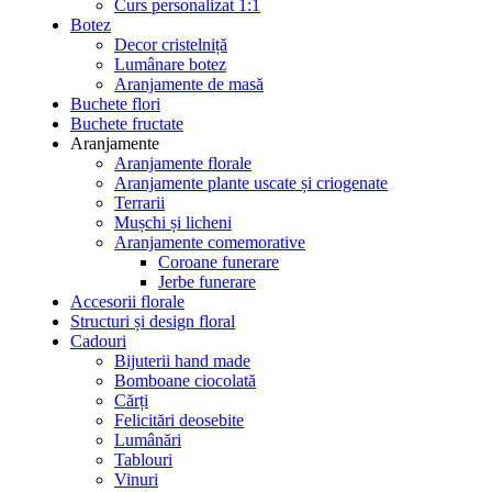
Curs personalizat 1:1
Botez
Decor cristelniță
Lumânare botez
Aranjamente de masă
Buchete flori
Buchete fructate
Aranjamente
Aranjamente florale
Aranjamente plante uscate și criogenate
Terrarii
Mușchi și licheni
Aranjamente comemorative
Coroane funerare
Jerbe funerare
Accesorii florale
Structuri și design floral
Cadouri
Bijuterii hand made
Bomboane ciocolată
Cărți
Felicitări deosebite
Lumânări
Tablouri
Vinuri