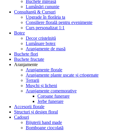
Buchete mireasă
Lumânări cununie
Consultanță & Cursuri
Upgrade în florăria ta
Consiliere florală pentru evenimente
Curs personalizat 1:1
Botez
Decor cristelniță
Lumânare botez
Aranjamente de masă
Buchete flori
Buchete fructate
Aranjamente
Aranjamente florale
Aranjamente plante uscate și criogenate
Terrarii
Mușchi și licheni
Aranjamente comemorative
Coroane funerare
Jerbe funerare
Accesorii florale
Structuri și design floral
Cadouri
Bijuterii hand made
Bomboane ciocolată