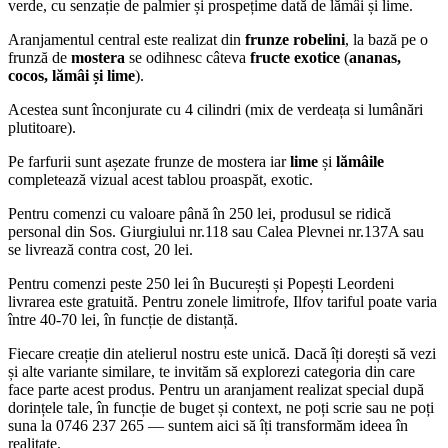
verde, cu senzație de palmier și prospețime dată de lămâi și lime.
Aranjamentul central este realizat din
frunze robelini
, la bază pe o
frunză de
mostera
se odihnesc câteva
fructe exotice
(
ananas,
cocos, lămâi și lime
).
Acestea sunt înconjurate cu 4 cilindri (mix de verdeața si lumânări
plutitoare).
Pe farfurii sunt așezate frunze de mostera iar
lime
și
lămâile
completează vizual acest tablou proaspăt, exotic.
Pentru comenzi cu valoare până în 250 lei, produsul se ridică
personal din Sos. Giurgiului nr.118 sau Calea Plevnei nr.137A sau
se livrează contra cost, 20 lei.
Pentru comenzi peste 250 lei în București și Popești Leordeni
livrarea este gratuită. Pentru zonele limitrofe, Ilfov tariful poate varia
între 40-70 lei, în funcție de distanță.
Fiecare creație din atelierul nostru este unică. Dacă îți dorești să vezi
și alte variante similare, te invităm să explorezi categoria din care
face parte acest produs. Pentru un aranjament realizat special după
dorințele tale, în funcție de buget și context, ne poți scrie sau ne poți
suna la 0746 237 265 — suntem aici să îți transformăm ideea în
realitate.