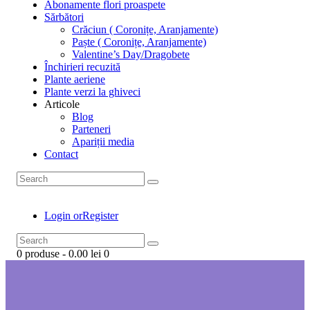
Abonamente flori proaspete
Sărbători
Crăciun ( Coronițe, Aranjamente)
Paște ( Coronițe, Aranjamente)
Valentine’s Day/Dragobete
Închirieri recuzită
Plante aeriene
Plante verzi la ghiveci
Articole
Blog
Parteneri
Apariții media
Contact
Login or
Register
0 produse
-
0.00 lei
0