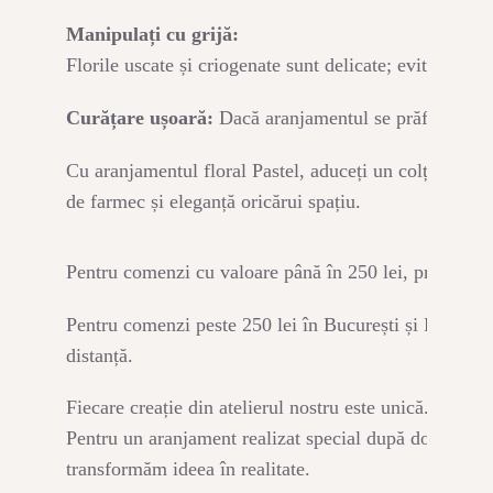
Manipulați cu grijă:
Florile uscate și criogenate sunt delicate; evitați ati
Curățare ușoară:
Dacă aranjamentul se prăfuiește, ut
Cu aranjamentul floral Pastel, aduceți un colț de nat
de farmec și eleganță oricărui spațiu.
Pentru comenzi cu valoare până în 250 lei, produsul s
Pentru comenzi peste 250 lei în București și Popești Le
distanță.
Fiecare creație din atelierul nostru este unică. Dacă îț
Pentru un aranjament realizat special după dorințele t
transformăm ideea în realitate.