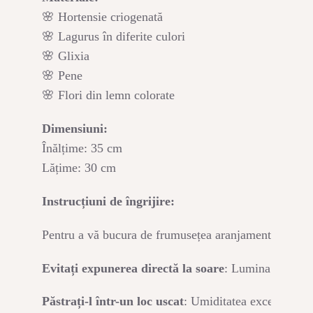
🌸 Hortensie criogenată
🌸 Lagurus în diferite culori
🌸 Glixia
🌸 Pene
🌸 Flori din lemn colorate
Dimensiuni:
Înălțime: 35 cm
Lățime: 30 cm
Instrucțiuni de îngrijire:
Pentru a vă bucura de frumusețea aranjamentului flora
Evitați expunerea directă la soare
: Lumina directă a
Păstrați-l într-un loc uscat
: Umiditatea excesivă poat