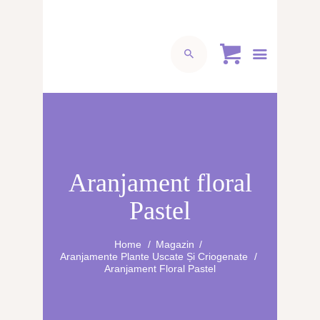
CUFĂRUL CU EMOȚII
BUCHETE PERSONALIZATE
Aranjament floral
ATELIERE CREAȚIE FLORALĂ
Pastel
NUNTĂ
CONSULTANȚĂ & CURSURI
Home
Magazin
Aranjamente Plante Uscate Și Criogenate
BOTEZ
Aranjament Floral Pastel
BUCHETE FLORI