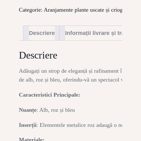
floral
CONTACT
Pastel
Categorie:
Aranjamente plante uscate și criogenate
E
Descriere
Informații livrare și transpor
Descriere
Adăugați un strop de eleganță și rafinament în decoru
de alb, roz și bleu, oferindu-vă un spectacol vizual de
Caracteristici Principale:
Nuanțe
: Alb, roz și bleu
Inserții
: Elementele metalice roz adaugă o notă subtil
Materiale: