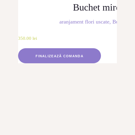
Buchet mireasă
aranjament flori uscate
,
Buchet mi
350.00
lei
FINALIZEAZĂ COMANDA