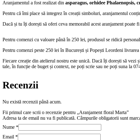
Aranjamentul a fost realizat din
asparagus, orhidee Phalaenopsis, cu
Pentru că îmi place să integrez în creații simboluri, aranjamentul conți
Dacă și tu îți dorești să oferi ceva memorabil acest aranjament poate f
Pentru comenzi cu valoare până în 250 lei, produsul se ridică personal
Pentru comenzi peste 250 lei în București și Popești Leordeni livrarea es
Fiecare creație din atelierul nostru este unică. Dacă îți dorești să vezi
tale, în funcție de buget și context, ne poți scrie sau ne poți suna la 
Recenzii
Nu există recenzii până acum.
Fii primul care scrii o recenzie pentru „Aranjament floral Marta”
Adresa ta de email nu va fi publicată.
Câmpurile obligatorii sunt marc
Nume
*
Email
*