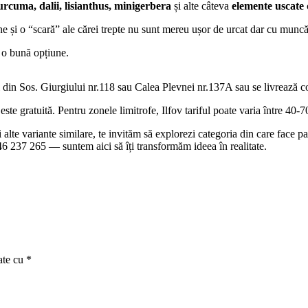
rcuma, dalii, lisianthus, minigerbera
și alte câteva
elemente uscate
ne și o “scară” ale cărei trepte nu sunt mereu ușor de urcat dar cu muncă
i o bună opțiune.
 din Sos. Giurgiului nr.118 sau Calea Plevnei nr.137A sau se livrează con
te gratuită. Pentru zonele limitrofe, Ilfov tariful poate varia între 40-70 
 și alte variante similare, te invităm să explorezi categoria din care face
0746 237 265 — suntem aici să îți transformăm ideea în realitate.
ate cu
*