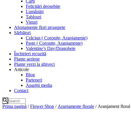
Cărți
Felicitări deosebite
Lumânări
Tablouri
Vinuri
Abonamente flori proaspete
Sărbători
Crăciun ( Coronițe, Aranjamente)
Paște ( Coronițe, Aranjamente)
Valentine’s Day/Dragobete
Închirieri recuzită
Plante aeriene
Plante verzi la ghiveci
Articole
Blog
Parteneri
Apariții media
Contact
Prima pagină
/
Flower Shop
/
Aranjamente florale
/ Aranjament floral