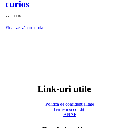
curios
275.00
lei
Finalizează comanda
Link-uri utile
Politica de confidențialitate
Termeni și condiții
ANAF