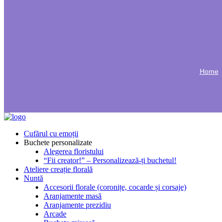
Home
Cufărul cu emoții
Buchete personalizate
Alegerea floristului
“Fii creator!” – Personalizează-ți buchetul!
Ateliere creație florală
Nuntă
Accesorii florale (coronițe, cocarde și corsaje)
Aranjamente masă
Aranjamente prezidiu
Arcade