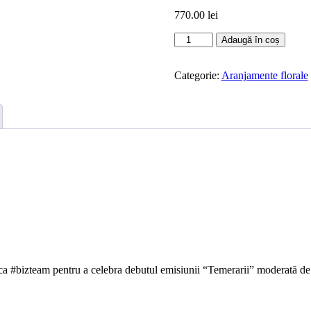
770.00
lei
Cantitate
Adaugă în coș
Aranjament
floral
Marta
Categorie:
Aranjamente florale
rca #bizteam pentru a celebra debutul emisiunii “Temerarii” moderată de