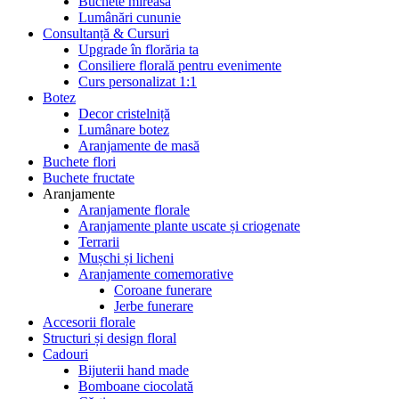
Buchete mireasă
Lumânări cununie
Consultanță & Cursuri
Upgrade în florăria ta
Consiliere florală pentru evenimente
Curs personalizat 1:1
Botez
Decor cristelniță
Lumânare botez
Aranjamente de masă
Buchete flori
Buchete fructate
Aranjamente
Aranjamente florale
Aranjamente plante uscate și criogenate
Terrarii
Mușchi și licheni
Aranjamente comemorative
Coroane funerare
Jerbe funerare
Accesorii florale
Structuri și design floral
Cadouri
Bijuterii hand made
Bomboane ciocolată