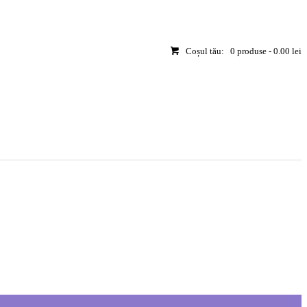
Coșul tău:
0 produse
-
0.00 lei