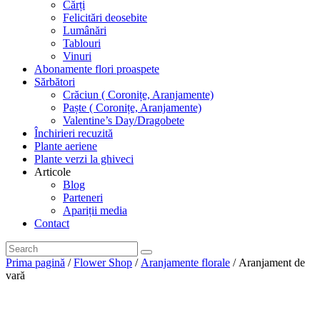
Cărți
Felicitări deosebite
Lumânări
Tablouri
Vinuri
Abonamente flori proaspete
Sărbători
Crăciun ( Coronițe, Aranjamente)
Paște ( Coronițe, Aranjamente)
Valentine’s Day/Dragobete
Închirieri recuzită
Plante aeriene
Plante verzi la ghiveci
Articole
Blog
Parteneri
Apariții media
Contact
Prima pagină
/
Flower Shop
/
Aranjamente florale
/ Aranjament de
vară