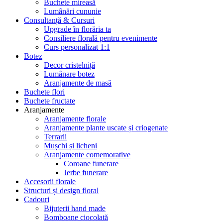
Buchete mireasă
Lumânări cununie
Consultanță & Cursuri
Upgrade în florăria ta
Consiliere florală pentru evenimente
Curs personalizat 1:1
Botez
Decor cristelniță
Lumânare botez
Aranjamente de masă
Buchete flori
Buchete fructate
Aranjamente
Aranjamente florale
Aranjamente plante uscate și criogenate
Terrarii
Mușchi și licheni
Aranjamente comemorative
Coroane funerare
Jerbe funerare
Accesorii florale
Structuri și design floral
Cadouri
Bijuterii hand made
Bomboane ciocolată