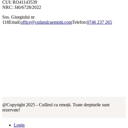
CUI: RO41143539
NRC: J40/6728/2022
Sos. Giurgiului nr
118
Email:
office@cufarulcuemotii.com
Telefon:
0746 237 265
@Copyright 2025 - Cufărul cu emoții. Toate drepturile sunt
rezervate!
Login