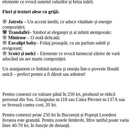
elemente ce evocă sunetul valurilor și briza mării.
Flori și texturi alese cu grijă:
🌸
Jatrofa
– Un accent inedit, ce aduce vitalitate și energie
compoziției;
🌸 Trandafiri
– Simbol al eleganței și al iubirii atemporale;
🌸
Minirose
– O notă delicată;
🌸
Eucalipt baby
– Foliaj proaspăt, cu un parfum subtil și
revigorant;
🌸
Scoici și melci
– Elemente ce evocă farmecul zilelor de vară
aducând un aer marin compoziției.
Un aranjament ce îmbină natura și emoția într-o poveste florală
unică – perfect pentru a fi dăruit sau admirat!
Pentru comenzi cu valoare până în 250 lei, produsul se ridică
personal din Sos. Giurgiului nr.118 sau Calea Plevnei nr.137A sau
se livrează contra cost, 20 lei.
Pentru comenzi peste 250 lei în București și Popești Leordeni
livrarea este gratuită. Pentru zonele limitrofe, Ilfov tariful poate varia
între 40-70 lei, în funcție de distanță.