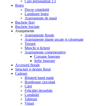
Curs personalizat 1:1
Botez
Decor cristelniță
Lumânare botez
Aranjamente de masă
Buchete flori
Buchete fructate
Aranjamente
Aranjamente florale
Aranjamente plante uscate și criogenate
Terrarii
Mușchi și licheni
Aranjamente comemorative
Coroane funerare
Jerbe funerare
Accesorii florale
Structuri și design floral
Cadouri
Bijuterii hand made
Bomboane ciocolată
Cărți
Felicitări deosebite
Lumânări
Tablouri
Vinuri