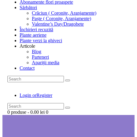
Abonamente flori proaspete
Sărbători
Crăciun ( Coronițe, Aranjamente)
Paște ( Coronițe, Aranjamente)
Valentine’s Day/Dragobete
Închirieri recuzită
Plante aeriene
Plante verzi la ghiveci
Articole
Blog
Parteneri
Apariții media
Contact
Login or
Register
0 produse
-
0.00 lei
0