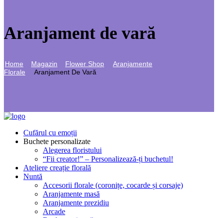
Aranjament de vară
Home
Magazin
Flower Shop
Aranjamente
Florale
Aranjament De Vară
Cufărul cu emoții
Buchete personalizate
Alegerea floristului
“Fii creator!” – Personalizează-ți buchetul!
Ateliere creație florală
Nuntă
Accesorii florale (coronițe, cocarde și corsaje)
Aranjamente masă
Aranjamente prezidiu
Arcade