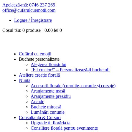
Apelează-mă: 0746 237 265
office@cufarulcuemotii.com
Logare / Înregistrare
Coșul tău:
0 produse
-
0.00 lei
0
Cufărul cu emoții
Buchete personalizate
Alegerea floristului
“Fii creator!” – Personalizează-ți buchetul!
Ateliere creație florală
Nuntă
Accesorii florale (coronițe, cocarde și corsaje)
Aranjamente masă
Aranjamente prezidiu
Arcade
Buchete mireasă
Lumânări cununie
Consultanță & Cursuri
Upgrade în florăria ta
Consiliere florală pentru evenimente