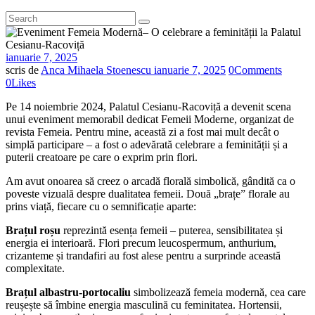
ianuarie 7, 2025
scris de
Anca Mihaela Stoenescu
ianuarie 7, 2025
0
Comments
0
Likes
Pe 14 noiembrie 2024, Palatul Cesianu-Racoviță a devenit scena
unui eveniment memorabil dedicat Femeii Moderne, organizat de
revista Femeia. Pentru mine, această zi a fost mai mult decât o
simplă participare – a fost o adevărată celebrare a feminității și a
puterii creatoare pe care o exprim prin flori.
Am avut onoarea să creez o arcadă florală simbolică, gândită ca o
poveste vizuală despre dualitatea femeii. Două „brațe” florale au
prins viață, fiecare cu o semnificație aparte:
Brațul roșu
reprezintă esența femeii – puterea, sensibilitatea și
energia ei interioară. Flori precum leucospermum, anthurium,
crizanteme și trandafiri au fost alese pentru a surprinde această
complexitate.
Brațul albastru-portocaliu
simbolizează femeia modernă, cea care
reușește să îmbine energia masculină cu feminitatea. Hortensii,