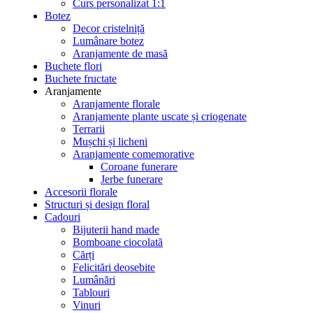
Curs personalizat 1:1
Botez
Decor cristelniță
Lumânare botez
Aranjamente de masă
Buchete flori
Buchete fructate
Aranjamente
Aranjamente florale
Aranjamente plante uscate și criogenate
Terrarii
Mușchi și licheni
Aranjamente comemorative
Coroane funerare
Jerbe funerare
Accesorii florale
Structuri și design floral
Cadouri
Bijuterii hand made
Bomboane ciocolată
Cărți
Felicitări deosebite
Lumânări
Tablouri
Vinuri