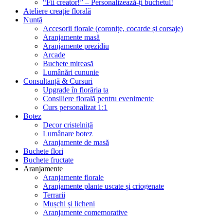
“Fii creator!” – Personalizează-ți buchetul!
Ateliere creație florală
Nuntă
Accesorii florale (coronițe, cocarde și corsaje)
Aranjamente masă
Aranjamente prezidiu
Arcade
Buchete mireasă
Lumânări cununie
Consultanță & Cursuri
Upgrade în florăria ta
Consiliere florală pentru evenimente
Curs personalizat 1:1
Botez
Decor cristelniță
Lumânare botez
Aranjamente de masă
Buchete flori
Buchete fructate
Aranjamente
Aranjamente florale
Aranjamente plante uscate și criogenate
Terrarii
Mușchi și licheni
Aranjamente comemorative