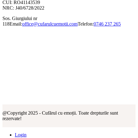
CUI: RO41143539
NRC: J40/6728/2022
Sos. Giurgiului nr
118
Email:
office@cufarulcuemotii.com
Telefon:
0746 237 265
@Copyright 2025 - Cufărul cu emoții. Toate drepturile sunt
rezervate!
Login