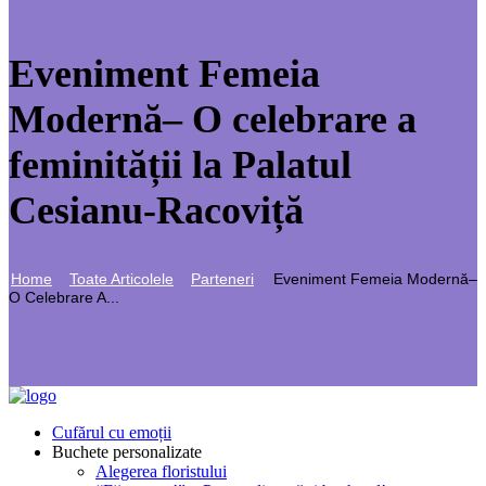
Eveniment Femeia
Modernă– O celebrare a
feminității la Palatul
Cesianu-Racoviță
Home
Toate Articolele
Parteneri
Eveniment Femeia Modernă–
O Celebrare A...
Cufărul cu emoții
Buchete personalizate
Alegerea floristului