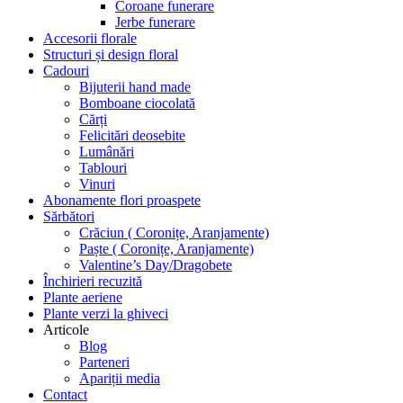
Coroane funerare
Jerbe funerare
Accesorii florale
Structuri și design floral
Cadouri
Bijuterii hand made
Bomboane ciocolată
Cărți
Felicitări deosebite
Lumânări
Tablouri
Vinuri
Abonamente flori proaspete
Sărbători
Crăciun ( Coronițe, Aranjamente)
Paște ( Coronițe, Aranjamente)
Valentine’s Day/Dragobete
Închirieri recuzită
Plante aeriene
Plante verzi la ghiveci
Articole
Blog
Parteneri
Apariții media
Contact