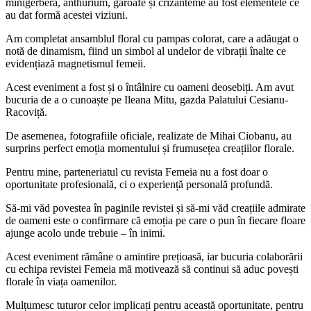
minigerbera, anthurium, garoafe și crizanteme au fost elementele ce
au dat formă acestei viziuni.
Am completat ansamblul floral cu pampas colorat, care a adăugat o
notă de dinamism, fiind un simbol al undelor de vibrații înalte ce
evidențiază magnetismul femeii.
Acest eveniment a fost și o întâlnire cu oameni deosebiți. Am avut
bucuria de a o cunoaște pe Ileana Mitu, gazda Palatului Cesianu-
Racoviță.
De asemenea, fotografiile oficiale, realizate de Mihai Ciobanu, au
surprins perfect emoția momentului și frumusețea creațiilor florale.
Pentru mine, parteneriatul cu revista Femeia nu a fost doar o
oportunitate profesională, ci o experiență personală profundă.
Să-mi văd povestea în paginile revistei și să-mi văd creațiile admirate
de oameni este o confirmare că emoția pe care o pun în fiecare floare
ajunge acolo unde trebuie – în inimi.
Acest eveniment rămâne o amintire prețioasă, iar bucuria colaborării
cu echipa revistei Femeia mă motivează să continui să aduc povești
florale în viața oamenilor.
Mulțumesc tuturor celor implicați pentru această oportunitate, pentru