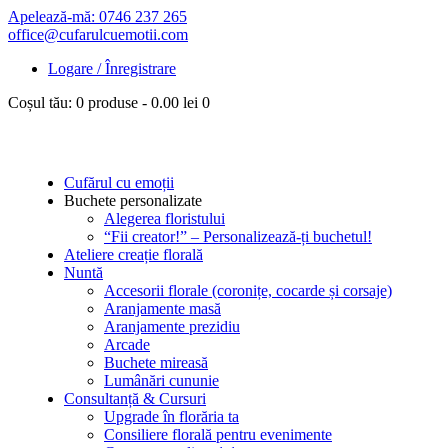
Apelează-mă: 0746 237 265
office@cufarulcuemotii.com
Logare / Înregistrare
Coșul tău:
0 produse
-
0.00 lei
0
Cufărul cu emoții
Buchete personalizate
Alegerea floristului
“Fii creator!” – Personalizează-ți buchetul!
Ateliere creație florală
Nuntă
Accesorii florale (coronițe, cocarde și corsaje)
Aranjamente masă
Aranjamente prezidiu
Arcade
Buchete mireasă
Lumânări cununie
Consultanță & Cursuri
Upgrade în florăria ta
Consiliere florală pentru evenimente