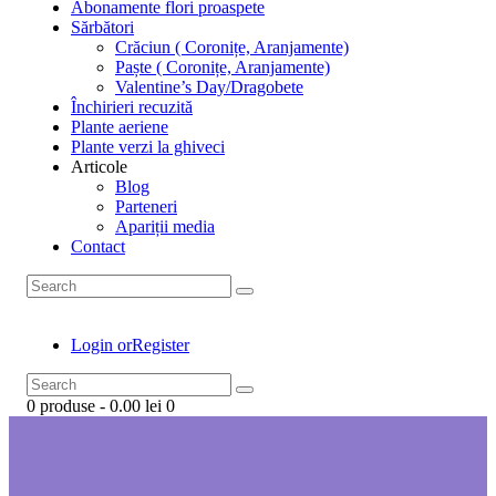
Abonamente flori proaspete
Sărbători
Crăciun ( Coronițe, Aranjamente)
Paște ( Coronițe, Aranjamente)
Valentine’s Day/Dragobete
Închirieri recuzită
Plante aeriene
Plante verzi la ghiveci
Articole
Blog
Parteneri
Apariții media
Contact
Login or
Register
0 produse
-
0.00 lei
0