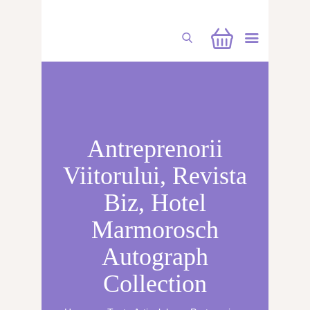
CUFĂRUL CU EMOȚII
Antreprenorii
BUCHETE PERSONALIZATE
Viitorului, Revista
ATELIERE CREAȚIE FLORALĂ
Biz, Hotel
NUNTĂ
Marmorosch
CONSULTANȚĂ & CURSURI
Autograph
BOTEZ
Collection
BUCHETE FLORI