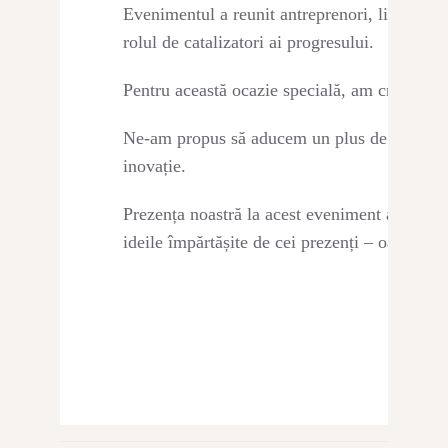
CONTACT
Evenimentul a reunit antreprenori, lideri de 
rolul de catalizatori ai progresului.
Pentru această ocazie specială, am creat aran
Ne-am propus să aducem un plus de emoție și v
inovație.
Prezența noastră la acest eveniment a fost ma
ideile împărtășite de cei prezenți – oameni ca