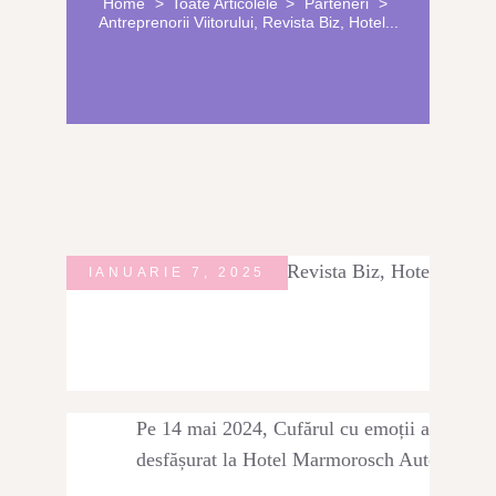
Home
Toate Articolele
Parteneri
BUCHETE FRUCTATE
Antreprenorii Viitorului, Revista Biz, Hotel...
ARANJAMENTE
ACCESORII FLORALE
STRUCTURI ȘI DESIGN FLORAL
CADOURI
ABONAMENTE FLORI PROASPETE
IANUARIE 7, 2025
SĂRBĂTORI
ÎNCHIRIERI RECUZITĂ
PLANTE AERIENE
PLANTE VERZI LA GHIVECI
Pe 14 mai 2024, Cufărul cu emoții a avut bucu
ARTICOLE
desfășurat la Hotel Marmorosch Autograph Co