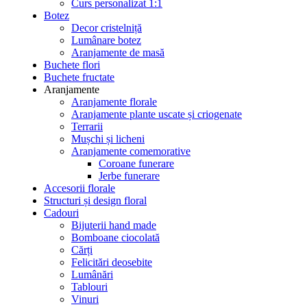
Curs personalizat 1:1
Botez
Decor cristelniță
Lumânare botez
Aranjamente de masă
Buchete flori
Buchete fructate
Aranjamente
Aranjamente florale
Aranjamente plante uscate și criogenate
Terrarii
Mușchi și licheni
Aranjamente comemorative
Coroane funerare
Jerbe funerare
Accesorii florale
Structuri și design floral
Cadouri
Bijuterii hand made
Bomboane ciocolată
Cărți
Felicitări deosebite
Lumânări
Tablouri
Vinuri