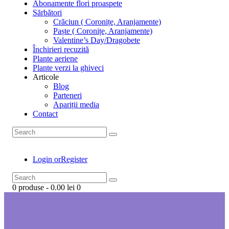
Abonamente flori proaspete
Sărbători
Crăciun ( Coronițe, Aranjamente)
Paște ( Coronițe, Aranjamente)
Valentine’s Day/Dragobete
Închirieri recuzită
Plante aeriene
Plante verzi la ghiveci
Articole
Blog
Parteneri
Apariții media
Contact
Login or
Register
0 produse
-
0.00 lei
0