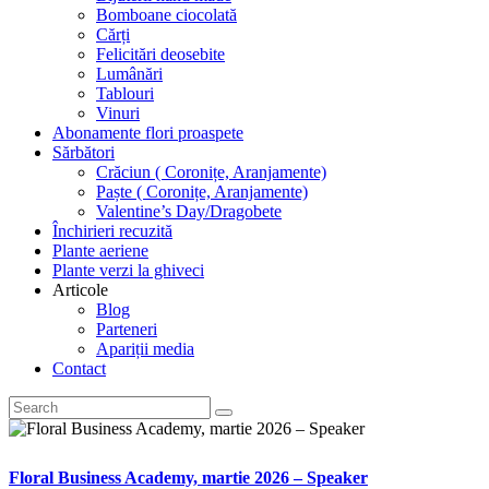
Bomboane ciocolată
Cărți
Felicitări deosebite
Lumânări
Tablouri
Vinuri
Abonamente flori proaspete
Sărbători
Crăciun ( Coronițe, Aranjamente)
Paște ( Coronițe, Aranjamente)
Valentine’s Day/Dragobete
Închirieri recuzită
Plante aeriene
Plante verzi la ghiveci
Articole
Blog
Parteneri
Apariții media
Contact
Floral Business Academy, martie 2026 – Speaker