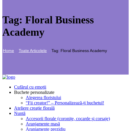
Tag: Floral Business
Academy
Home
Toate Articolele
Tag: Floral Business Academy
Cufărul cu emoții
Buchete personalizate
Alegerea floristului
“Fii creator!” – Personalizează-ți buchetul!
Ateliere creație florală
Nuntă
Accesorii florale (coronițe, cocarde și corsaje)
Aranjamente masă
Aranjamente prezidiu