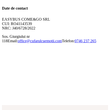
Date de contact
EASYBUS COME&GO SRL
CUI: RO41143539
NRC: J40/6728/2022
Sos. Giurgiului nr
118
Email:
office@cufarulcuemotii.com
Telefon:
0746 237 265