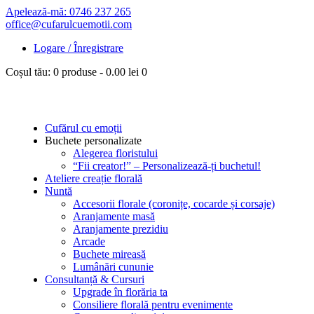
Apelează-mă: 0746 237 265
office@cufarulcuemotii.com
Logare / Înregistrare
Coșul tău:
0 produse
-
0.00 lei
0
Cufărul cu emoții
Buchete personalizate
Alegerea floristului
“Fii creator!” – Personalizează-ți buchetul!
Ateliere creație florală
Nuntă
Accesorii florale (coronițe, cocarde și corsaje)
Aranjamente masă
Aranjamente prezidiu
Arcade
Buchete mireasă
Lumânări cununie
Consultanță & Cursuri
Upgrade în florăria ta
Consiliere florală pentru evenimente