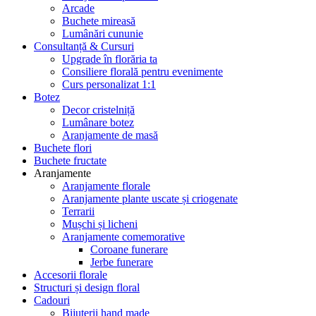
Arcade
Buchete mireasă
Lumânări cununie
Consultanță & Cursuri
Upgrade în florăria ta
Consiliere florală pentru evenimente
Curs personalizat 1:1
Botez
Decor cristelniță
Lumânare botez
Aranjamente de masă
Buchete flori
Buchete fructate
Aranjamente
Aranjamente florale
Aranjamente plante uscate și criogenate
Terrarii
Mușchi și licheni
Aranjamente comemorative
Coroane funerare
Jerbe funerare
Accesorii florale
Structuri și design floral
Cadouri
Bijuterii hand made