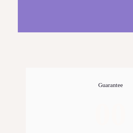
BUCHETE FRUCTATE
ARANJAMENTE
ACCESORII FLORALE
STRUCTURI ȘI DESIGN FLORAL
CADOURI
ABONAMENTE FLORI PROASPETE
SĂRBĂTORI
Guarantee
ÎNCHIRIERI RECUZITĂ
PLANTE AERIENE
00
PLANTE VERZI LA GHIVECI
ARTICOLE