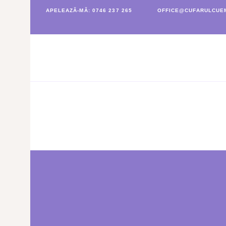
APELEAZĂ-MĂ: 0746 237 265
OFFICE@CUFARULCUEM
CUFĂRUL CU EMOȚII
BUCHETE PERSONALIZATE
ATELIERE CREAȚIE FLORALĂ
NUNTĂ
CONSULTANȚĂ & CURSURI
BOTEZ
BUCHETE FLORI