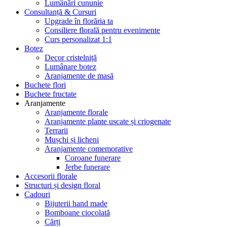
Lumânări cununie
Consultanță & Cursuri
Upgrade în florăria ta
Consiliere florală pentru evenimente
Curs personalizat 1:1
Botez
Decor cristelniță
Lumânare botez
Aranjamente de masă
Buchete flori
Buchete fructate
Aranjamente
Aranjamente florale
Aranjamente plante uscate și criogenate
Terrarii
Mușchi și licheni
Aranjamente comemorative
Coroane funerare
Jerbe funerare
Accesorii florale
Structuri și design floral
Cadouri
Bijuterii hand made
Bomboane ciocolată
Cărți