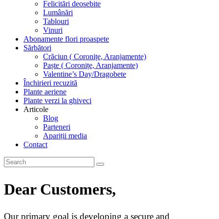
Felicitări deosebite
Lumânări
Tablouri
Vinuri
Abonamente flori proaspete
Sărbători
Crăciun ( Coronițe, Aranjamente)
Paște ( Coronițe, Aranjamente)
Valentine’s Day/Dragobete
Închirieri recuzită
Plante aeriene
Plante verzi la ghiveci
Articole
Blog
Parteneri
Apariții media
Contact
Dear Customers,
Our primary goal is developing a secure and