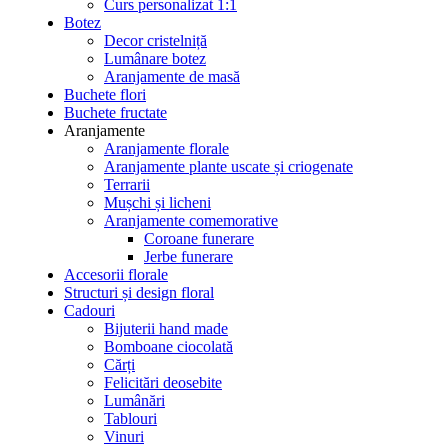
Curs personalizat 1:1
Botez
Decor cristelniță
Lumânare botez
Aranjamente de masă
Buchete flori
Buchete fructate
Aranjamente
Aranjamente florale
Aranjamente plante uscate și criogenate
Terrarii
Mușchi și licheni
Aranjamente comemorative
Coroane funerare
Jerbe funerare
Accesorii florale
Structuri și design floral
Cadouri
Bijuterii hand made
Bomboane ciocolată
Cărți
Felicitări deosebite
Lumânări
Tablouri
Vinuri