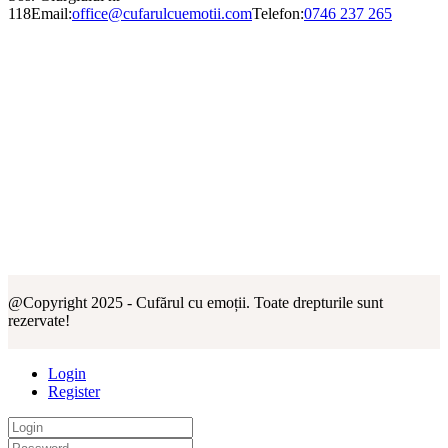
118
Email:
office@cufarulcuemotii.com
Telefon:
0746 237 265
@Copyright 2025 - Cufărul cu emoții. Toate drepturile sunt
rezervate!
Login
Register