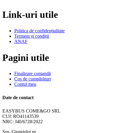
Link-uri utile
Politica de confidențialitate
Termeni și condiții
ANAF
Pagini utile
Finalizare comandă
Cos de cumpărături
Contul meu
Date de contact
EASYBUS COME&GO SRL
CUI: RO41143539
NRC: J40/6728/2022
Sos. Giurgiului nr