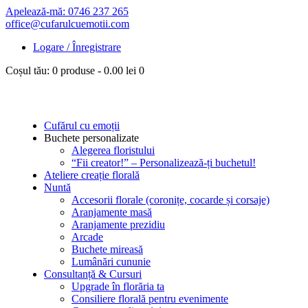
Apelează-mă: 0746 237 265
office@cufarulcuemotii.com
Logare / Înregistrare
Coșul tău:
0 produse
-
0.00 lei
0
Cufărul cu emoții
Buchete personalizate
Alegerea floristului
“Fii creator!” – Personalizează-ți buchetul!
Ateliere creație florală
Nuntă
Accesorii florale (coronițe, cocarde și corsaje)
Aranjamente masă
Aranjamente prezidiu
Arcade
Buchete mireasă
Lumânări cununie
Consultanță & Cursuri
Upgrade în florăria ta
Consiliere florală pentru evenimente