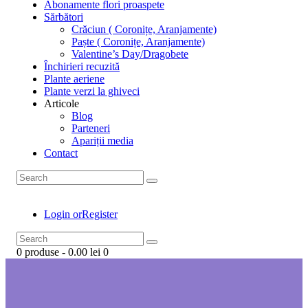
Abonamente flori proaspete
Sărbători
Crăciun ( Coronițe, Aranjamente)
Paște ( Coronițe, Aranjamente)
Valentine’s Day/Dragobete
Închirieri recuzită
Plante aeriene
Plante verzi la ghiveci
Articole
Blog
Parteneri
Apariții media
Contact
Login or
Register
0 produse
-
0.00 lei
0