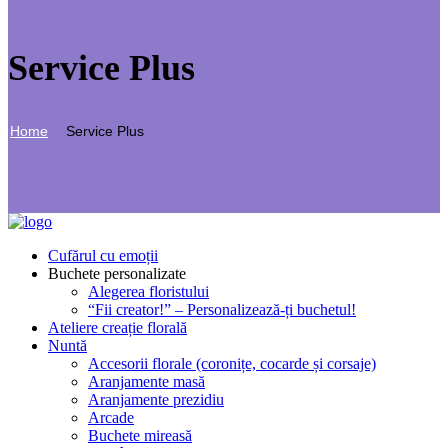
Service Plus
Home
Service Plus
Cufărul cu emoții
Buchete personalizate
Alegerea floristului
“Fii creator!” – Personalizează-ți buchetul!
Ateliere creație florală
Nuntă
Accesorii florale (coronițe, cocarde și corsaje)
Aranjamente masă
Aranjamente prezidiu
Arcade
Buchete mireasă