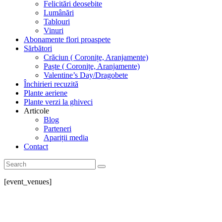
Felicitări deosebite
Lumânări
Tablouri
Vinuri
Abonamente flori proaspete
Sărbători
Crăciun ( Coronițe, Aranjamente)
Paște ( Coronițe, Aranjamente)
Valentine’s Day/Dragobete
Închirieri recuzită
Plante aeriene
Plante verzi la ghiveci
Articole
Blog
Parteneri
Apariții media
Contact
[event_venues]