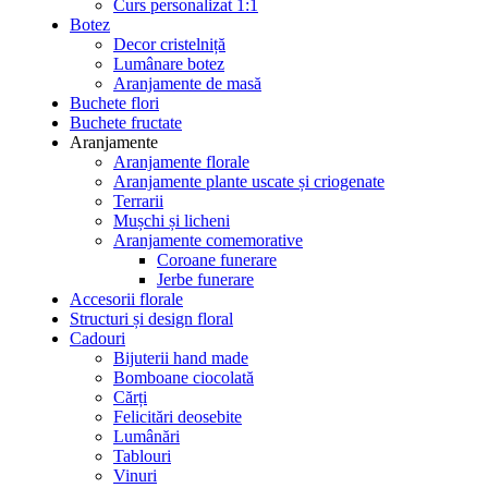
Curs personalizat 1:1
Botez
Decor cristelniță
Lumânare botez
Aranjamente de masă
Buchete flori
Buchete fructate
Aranjamente
Aranjamente florale
Aranjamente plante uscate și criogenate
Terrarii
Mușchi și licheni
Aranjamente comemorative
Coroane funerare
Jerbe funerare
Accesorii florale
Structuri și design floral
Cadouri
Bijuterii hand made
Bomboane ciocolată
Cărți
Felicitări deosebite
Lumânări
Tablouri
Vinuri