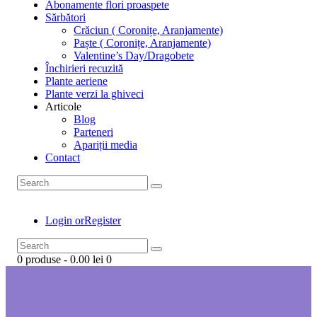
Abonamente flori proaspete
Sărbători
Crăciun ( Coronițe, Aranjamente)
Paște ( Coronițe, Aranjamente)
Valentine’s Day/Dragobete
Închirieri recuzită
Plante aeriene
Plante verzi la ghiveci
Articole
Blog
Parteneri
Apariții media
Contact
Login or
Register
0 produse
-
0.00 lei
0