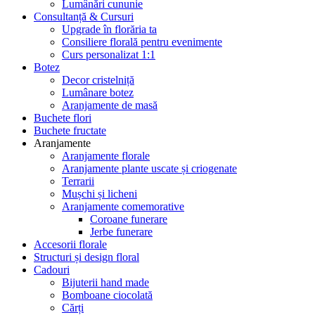
Lumânări cununie
Consultanță & Cursuri
Upgrade în florăria ta
Consiliere florală pentru evenimente
Curs personalizat 1:1
Botez
Decor cristelniță
Lumânare botez
Aranjamente de masă
Buchete flori
Buchete fructate
Aranjamente
Aranjamente florale
Aranjamente plante uscate și criogenate
Terrarii
Mușchi și licheni
Aranjamente comemorative
Coroane funerare
Jerbe funerare
Accesorii florale
Structuri și design floral
Cadouri
Bijuterii hand made
Bomboane ciocolată
Cărți