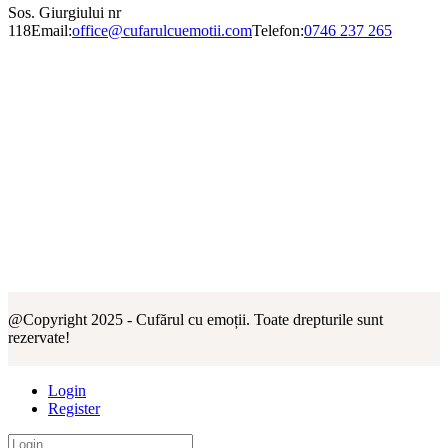
Sos. Giurgiului nr
118
Email:
office@cufarulcuemotii.com
Telefon:
0746 237 265
@Copyright 2025 - Cufărul cu emoții. Toate drepturile sunt
rezervate!
Login
Register