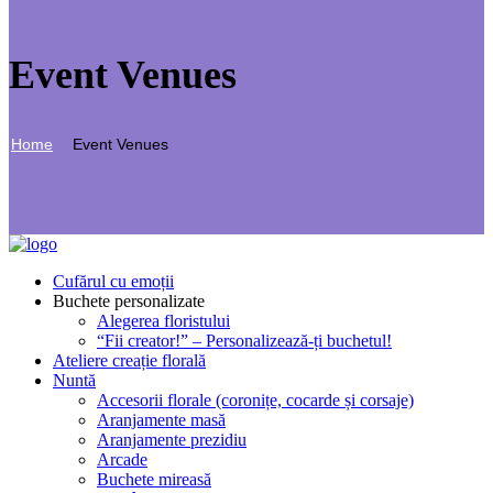
Event Venues
Home
Event Venues
Cufărul cu emoții
Buchete personalizate
Alegerea floristului
“Fii creator!” – Personalizează-ți buchetul!
Ateliere creație florală
Nuntă
Accesorii florale (coronițe, cocarde și corsaje)
Aranjamente masă
Aranjamente prezidiu
Arcade
Buchete mireasă