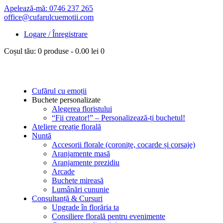
Apelează-mă: 0746 237 265
office@cufarulcuemotii.com
Logare / Înregistrare
Coșul tău:
0 produse
-
0.00 lei
0
Cufărul cu emoții
Buchete personalizate
Alegerea floristului
“Fii creator!” – Personalizează-ți buchetul!
Ateliere creație florală
Nuntă
Accesorii florale (coronițe, cocarde și corsaje)
Aranjamente masă
Aranjamente prezidiu
Arcade
Buchete mireasă
Lumânări cununie
Consultanță & Cursuri
Upgrade în florăria ta
Consiliere florală pentru evenimente