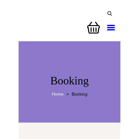
CUFĂRUL CU EMOȚII
BUCHETE PERSONALIZATE
ATELIERE CREAȚIE FLORALĂ
Booking
NUNTĂ
Home
Booking
CONSULTANȚĂ & CURSURI
BOTEZ
BUCHETE FLORI
BUCHETE FRUCTATE