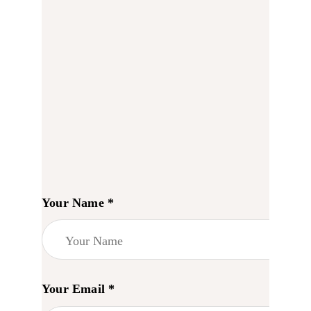
ARANJAMENTE
ACCESORII FLORALE
STRUCTURI ȘI DESIGN FLORAL
CADOURI
ABONAMENTE FLORI PROASPETE
SĂRBĂTORI
ÎNCHIRIERI RECUZITĂ
Your Name *
PLANTE AERIENE
PLANTE VERZI LA GHIVECI
ARTICOLE
Your Email *
CONTACT