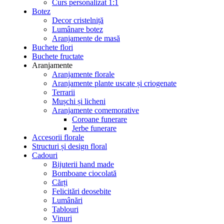
Curs personalizat 1:1
Botez
Decor cristelniță
Lumânare botez
Aranjamente de masă
Buchete flori
Buchete fructate
Aranjamente
Aranjamente florale
Aranjamente plante uscate și criogenate
Terrarii
Mușchi și licheni
Aranjamente comemorative
Coroane funerare
Jerbe funerare
Accesorii florale
Structuri și design floral
Cadouri
Bijuterii hand made
Bomboane ciocolată
Cărți
Felicitări deosebite
Lumânări
Tablouri
Vinuri