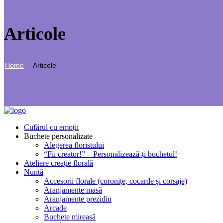
Articole
Home
Articole
Cufărul cu emoții
Buchete personalizate
Alegerea floristului
“Fii creator!” – Personalizează-ți buchetul!
Ateliere creație florală
Nuntă
Accesorii florale (coronițe, cocarde și corsaje)
Aranjamente masă
Aranjamente prezidiu
Arcade
Buchete mireasă