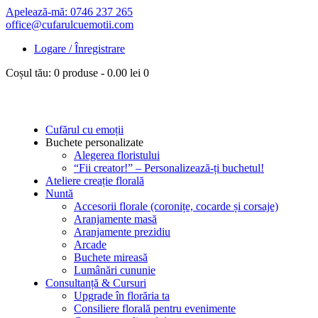
Apelează-mă: 0746 237 265
office@cufarulcuemotii.com
Logare / Înregistrare
Coșul tău:
0 produse
-
0.00 lei
0
Cufărul cu emoții
Buchete personalizate
Alegerea floristului
“Fii creator!” – Personalizează-ți buchetul!
Ateliere creație florală
Nuntă
Accesorii florale (coronițe, cocarde și corsaje)
Aranjamente masă
Aranjamente prezidiu
Arcade
Buchete mireasă
Lumânări cununie
Consultanță & Cursuri
Upgrade în florăria ta
Consiliere florală pentru evenimente