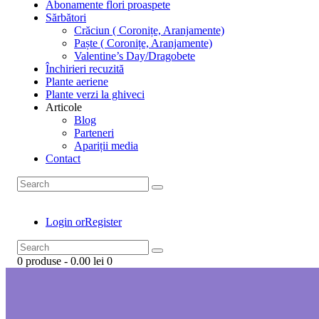
Abonamente flori proaspete
Sărbători
Crăciun ( Coronițe, Aranjamente)
Paște ( Coronițe, Aranjamente)
Valentine’s Day/Dragobete
Închirieri recuzită
Plante aeriene
Plante verzi la ghiveci
Articole
Blog
Parteneri
Apariții media
Contact
Login or
Register
0 produse
-
0.00 lei
0