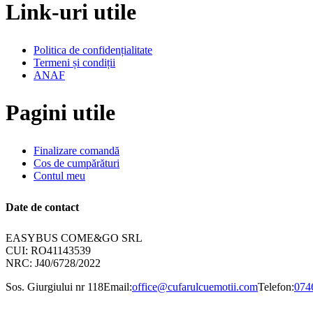
Link-uri utile
Politica de confidențialitate
Termeni și condiții
ANAF
Pagini utile
Finalizare comandă
Cos de cumpărături
Contul meu
Date de contact
EASYBUS COME&GO SRL
CUI: RO41143539
NRC: J40/6728/2022
Sos. Giurgiului nr 118
Email:
office@cufarulcuemotii.com
Telefon:
074