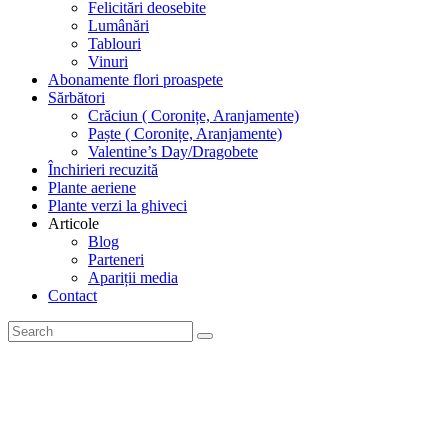
Felicitări deosebite
Lumânări
Tablouri
Vinuri
Abonamente flori proaspete
Sărbători
Crăciun ( Coronițe, Aranjamente)
Paște ( Coronițe, Aranjamente)
Valentine’s Day/Dragobete
Închirieri recuzită
Plante aeriene
Plante verzi la ghiveci
Articole
Blog
Parteneri
Apariții media
Contact