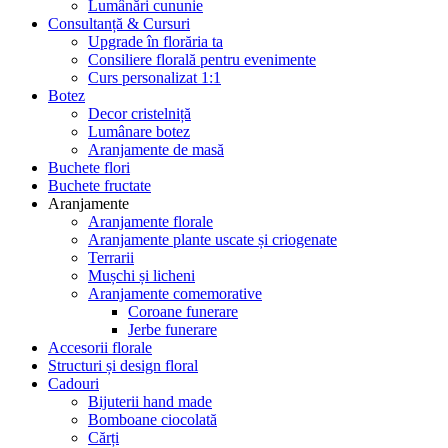
Lumânări cununie
Consultanță & Cursuri
Upgrade în florăria ta
Consiliere florală pentru evenimente
Curs personalizat 1:1
Botez
Decor cristelniță
Lumânare botez
Aranjamente de masă
Buchete flori
Buchete fructate
Aranjamente
Aranjamente florale
Aranjamente plante uscate și criogenate
Terrarii
Mușchi și licheni
Aranjamente comemorative
Coroane funerare
Jerbe funerare
Accesorii florale
Structuri și design floral
Cadouri
Bijuterii hand made
Bomboane ciocolată
Cărți