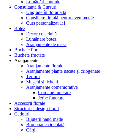
Lumânări cununie
Consultanță & Cursuri
Upgrade în florăria ta
Consiliere florală pentru evenimente
Curs personalizat 1:1
Botez
Decor cristelniță
Lumânare botez
Aranjamente de masă
Buchete flori
Buchete fructate
Aranjamente
Aranjamente florale
Aranjamente plante uscate și criogenate
Terrarii
Mușchi și licheni
Aranjamente comemorative
Coroane funerare
Jerbe funerare
Accesorii florale
Structuri și design floral
Cadouri
Bijuterii hand made
Bomboane ciocolată
Cărți