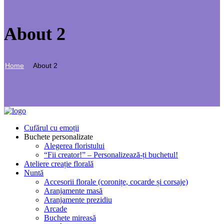
About 2
Home
About 2
Cufărul cu emoții
Buchete personalizate
Alegerea floristului
“Fii creator!” – Personalizează-ți buchetul!
Ateliere creație florală
Nuntă
Accesorii florale (coronițe, cocarde și corsaje)
Aranjamente masă
Aranjamente prezidiu
Arcade
Buchete mireasă