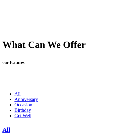
What Can We Offer
our features
All
Anniversary
Occasion
Birthday
Get Well
All