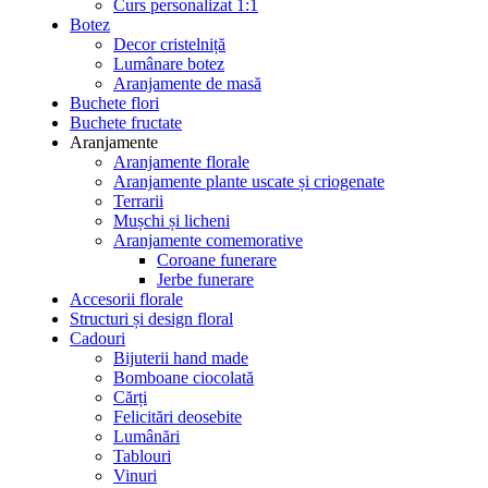
Curs personalizat 1:1
Botez
Decor cristelniță
Lumânare botez
Aranjamente de masă
Buchete flori
Buchete fructate
Aranjamente
Aranjamente florale
Aranjamente plante uscate și criogenate
Terrarii
Mușchi și licheni
Aranjamente comemorative
Coroane funerare
Jerbe funerare
Accesorii florale
Structuri și design floral
Cadouri
Bijuterii hand made
Bomboane ciocolată
Cărți
Felicitări deosebite
Lumânări
Tablouri
Vinuri