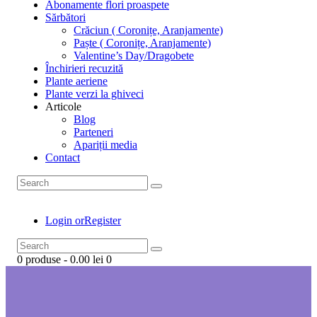
Abonamente flori proaspete
Sărbători
Crăciun ( Coronițe, Aranjamente)
Paște ( Coronițe, Aranjamente)
Valentine’s Day/Dragobete
Închirieri recuzită
Plante aeriene
Plante verzi la ghiveci
Articole
Blog
Parteneri
Apariții media
Contact
Login or
Register
0 produse
-
0.00 lei
0