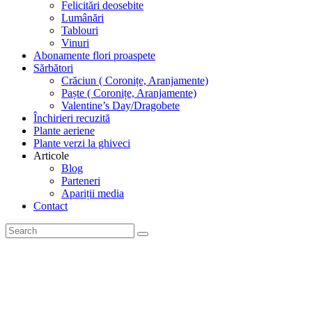
Felicitări deosebite
Lumânări
Tablouri
Vinuri
Abonamente flori proaspete
Sărbători
Crăciun ( Coronițe, Aranjamente)
Paște ( Coronițe, Aranjamente)
Valentine’s Day/Dragobete
Închirieri recuzită
Plante aeriene
Plante verzi la ghiveci
Articole
Blog
Parteneri
Apariții media
Contact