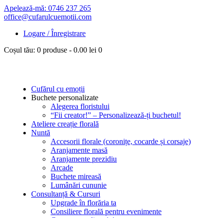
Apelează-mă: 0746 237 265
office@cufarulcuemotii.com
Logare / Înregistrare
Coșul tău:
0 produse
-
0.00 lei
0
Cufărul cu emoții
Buchete personalizate
Alegerea floristului
“Fii creator!” – Personalizează-ți buchetul!
Ateliere creație florală
Nuntă
Accesorii florale (coronițe, cocarde și corsaje)
Aranjamente masă
Aranjamente prezidiu
Arcade
Buchete mireasă
Lumânări cununie
Consultanță & Cursuri
Upgrade în florăria ta
Consiliere florală pentru evenimente